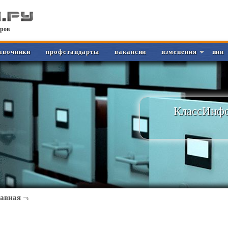
ров
авочники
профстандарты
вакансии
изменения
инн
КлассИнфо
лавная