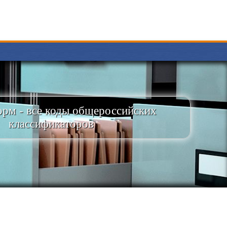
рм - все коды общероссийских
классификаторов