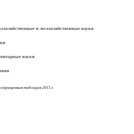
скохозяйственные и лесохозяйственные науки
уки
анитарные науки
ания
 сокращенным таблицам 2015 г.