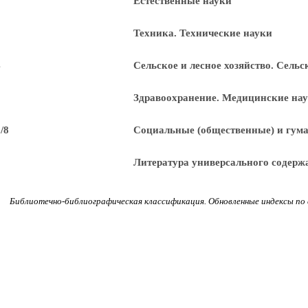
2
Естественные науки
3
Техника. Технические науки
4
Сельское и лесное хозяйство. Сель
5
Здравоохранение. Медицинские на
6/8
Социальные (общественные) и гум
9
Литература универсального содерж
Библиотечно-библиографическая классификация. Обновленные индексы по