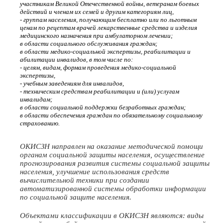
участникам Великой Отечественной войны, ветеранам боевых
действий и членам их семей и другим категориям лиц,
- группам населения, получающим бесплатно или по льготным
ценам по рецептам врачей лекарственные средства и изделия
медицинского назначения при амбулаторном лечении;
в области социального обслуживания граждан;
в области медико-социальной экспертизы, реабилитации и
абилитации инвалидов, в том числе по:
- целям, видам, формам проведения медико-социальной
экспертизы,
- учебным заведениям для инвалидов,
- техническим средствам реабилитации и (или) услугам
инвалидам;
в области социальной поддержки безработных граждан;
в области обеспечения граждан по обязательному социальному
страхованию.
ОКИСЗН направлен на оказание методической помощи
органам социальной защиты населения, осуществление
прогнозирования развития системы социальной защиты
населения, улучшение использования средств
вычислительной техники при создании
автоматизированной системы обработки информации
по социальной защите населения.
Объектами классификации в ОКИСЗН являются: виды