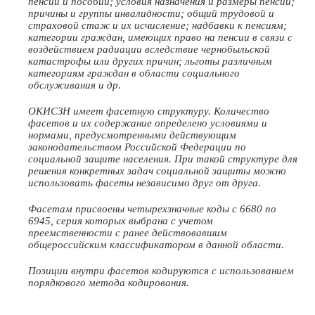
пенсий и пособий; условия назначения и размеры пенсий;
причины и группы инвалидности; общий трудовой и
страховой стаж и их исчисление; надбавки к пенсиям;
категории граждан, имеющих право на пенсии в связи с
воздействием радиации вследствие чернобыльской
катастрофы или других причин; льготы различным
категориям граждан в области социального
обслуживания и др.
ОКИСЗН имеет фасетную структуру. Количество
фасетов и их содержание определено условиями и
нормами, предусмотренными действующим
законодательством Российской Федерации по
социальной защите населения. При такой структуре для
решения конкретных задач социальной защиты можно
использовать фасеты независимо друг от друга.
Фасетам присвоены четырехзначные коды с 6680 по
6945, серия которых выбрана с учетом
преемственности с ранее действовавшим
общероссийским классификатором в данной области.
Позиции внутри фасетов кодируются с использованием
порядкового метода кодирования.