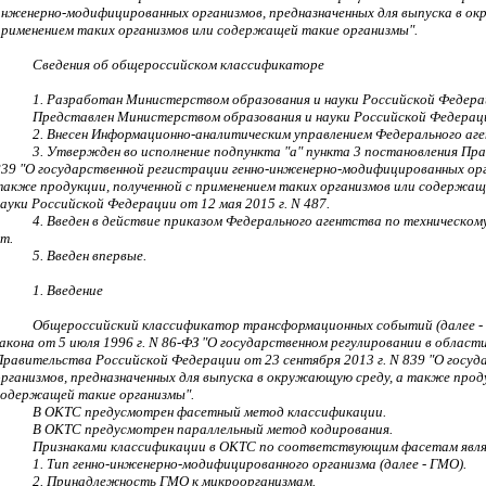
инженерно-модифицированных организмов, предназначенных для выпуска в ок
применением таких организмов или содержащей такие организмы".
Сведения об общероссийском классификаторе
1. Разработан Министерством образования и науки Российской Федера
Представлен Министерством образования и науки Российской Федерац
2. Внесен Информационно-аналитическим управлением Федерального аге
3. Утвержден во исполнение подпункта "а" пункта 3 постановления Пр
839 "О государственной регистрации генно-инженерно-модифицированных орг
также продукции, полученной с применением таких организмов или содержа
науки Российской Федерации от 12 мая 2015 г. N 487.
4. Введен в действие приказом Федерального агентства по техническому
т.
5. Введен впервые.
1. Введение
Общероссийский классификатор трансформационных событий (далее - 
закона от 5 июля 1996 г. N 86-ФЗ "О государственном регулировании в облас
Правительства Российской Федерации от 23 сентября 2013 г. N 839 "О госу
организмов, предназначенных для выпуска в окружающую среду, а также проду
содержащей такие организмы".
В ОКТС предусмотрен фасетный метод классификации.
В ОКТС предусмотрен параллельный метод кодирования.
Признаками классификации в ОКТС по соответствующим фасетам явл
1. Тип генно-инженерно-модифицированного организма (далее - ГМО).
2. Принадлежность ГМО к микроорганизмам.