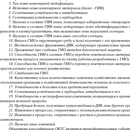
3. Тип генно-инженерной модификации.
4. Источник генно-инженерного материала (далее - ГИМ).
5. Селективная устойчивость к антибиотикам.
6. Селективная устойчивость к гербицидам.
7. Наличие в составе ГИМ генов, позволяющих избирательно стимулиро
8. Наличие в составе ГИМ генов, кодирующих легко идентифицируемые 
трансгена в клетку/орган/ткань, так называемые гены визуальной селекции.
9. Наличие в составе ГИМ генов иных способов селекции.
10. Выпуск ГМО в окружающую среду и (или) получение с его применени
11. Местоположение фрагментов ДИК, кодирующих привносимые призна
12. Применение при создании ГМО методов биологической защиты.
13. Способность ГИМ в составе ГМО к передаче генетического материа
(возможность процесса указывается по опыту работы разработчика с ГМО).
14. Способность ГИМ в составе ГМО к переносу генетического материал
парасексуальное или половое размножение.
15. Стабильность ГМО.
16. Качественные и/или количественные изменения хозяйственно знач
использования организма в хозяйственной деятельности человека (в сельском х
17. Устойчивость к болезням и/или вредителям/паразитам.
18. Селективная устойчивость к гербицидам, антибиотикам и т.п.
19. Устойчивость к неспецифическим изменениям, возникающим в орга
факторов неживой природы.
20. Продукция белков, полученных путем введения в ДНК гена другого ор
21. Изменения в процессах, сопряженных с половым размножением орга
22. Изменения в процессах, сопряженных с ростом и развитием организ
размножением.
23. Наличие иных изменений.
Объектами классификации ОКТС являются трансформационные событи