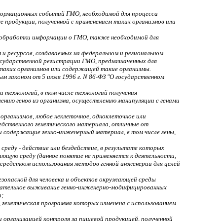
формационных событий ГМО, необходимой для процесса
 продукции, полученной с применением таких организмов или
 обработки информации о ГМО, также необходимой для
и ресурсов, создаваемых на федеральном и региональном
государственной регистрации ГМО, предназначенных для
 таких организмов или содержащей такие организмы.
 законом от 5 июля 1996 г. N 86-ФЗ "О государственном
и технологий, в том числе технологий получения
ению генов из организма, осуществлению манипуляции с генами
организмов, любое неклеточное, одноклеточное или
ледственного генетического материала, отличные от
и содержащие генно-инженерный материал, в том числе гены,
реду - действие или бездействие, в результате которых
ющую среду (данное понятие не применяется к деятельности,
осредством использования методов генной инженерии для целей
безопасной для человека и объектов окружающей среды
лательное выживание генно-инженерно-модифицированных
и;
, генетическая программа которых изменена с использованием
 организацией контроля за пищевой продукцией, полученной