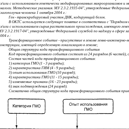
из/или с использованием генетически модифицированных микроорганизмов и 
аналоги. Методические указания. МУ 2.3.2.1935-04", утвержденные Федераль
лагополучия человека 1 октября 2004 г.:
Ген - транскрибируемый участок ДНК, кодирующий белок.
В ОКТС используется следующее понятие в соответствии с "Порядком и
из/или с использованием сырья растительного происхождения, имеющего ген
МУ 2.3.2.1917-04", утвержденные Федеральной службой по надзору в сфере з
004 г.:
Трансформационное событие - присутствие в геноме генно-инженерно-
конструкции, имеющей определенную локализацию в геноме;
Общая структура кода трансформационного события
Код трансформационного события состоит из 24 разрядов (6 частей),
Состав частей кода трансформационного события:
1) категория ГМО (1 - 3 разряды);
2) характеристика ГИМ (4 - 9 разряды);
3) опыт использования ГМО (10 разряд);
4) характеристики ГМО (11 - 15 разряды);
5) изменяемые признаки (16 - 23 разряды);
6) знак подтверждения (24 разряд).
Схематично общая структура кода трансформационного события привед