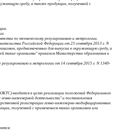
ружающую среду, а также продукции, полученной с
ции.
ии.
нтства по техническому регулированию и метрологии.
авительства Российской Федерации от 23 сентября 2013 г. N
анизмов, предназначенных для выпуска в окружающую среду, а
щей такие организмы" приказом Министерства образования и
 регулированию и метрологии от 14 сентября 2015 г. N 1340-
ОКТС) вводится в целях реализации положений Федерального
ти генно-инженерной деятельности" и постановления
дарственной регистрации генно-инженерно-модифицированных
кции, полученной с применением таких организмов или
яются: