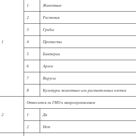
1
Животные
2
Растения
3
Грибы
1
4
Протисты
5
Бактерии
6
Археи
7
Вирусы
8
Культуры животных или растительных клеток
Относится ли ГМО к микроорганизмам
2
1
Да
2
Нет