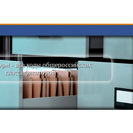
рм - все коды общероссийских
классификаторов