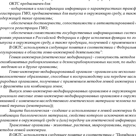
ОКТС предназначен для:
- кодирования и классификации информации о характеристиках транс
регистрации ГМО, предназначенных для выпуска в окружающую среду, а также
содержащей такие организмы;
- обеспечения достоверности, сопоставимости и автоматизированной
процесса регистрации ГМО;
- обеспечения совместимости государственных информационных систем 
уровнях управления в Российской Федерации в сфере исполнения функции по 
выпуска в окружающую среду, а также продукции, полученной с применением
В ОКТС используются следующие понятия в соответствии с Федеральным
регулировании в области генно-инженерной деятельности":
Генная инженерия (генетические модификации) - совокупность методов 
рекомбинантных рибонуклеиновых и дезоксирибонуклеиновых кислот, по выдел
 введению их в другие организмы;
Генно-инженерно-модифицированный организм - организм или несколько 
многоклеточное образование, способные к воспроизводству или передаче нас
природных организмов, полученные с применением методов генной инженерии 
их фрагменты или комбинации генов;
Выпуск генно-инженерно-модифицированных организмов в окружающую с
произошло внесение генно-инженерно-модифицированных организмов в окружа
связанной с изменением наследственного генетического материала человека п
генной терапии (генотерапии));
Защита биологическая - создание и использование в генной инженерии 
комбинации биологического материала, свойства которого исключают неже
организмов в окружающей среде и (или) передачу им генетической информаци
Трансгенные организмы - животные, растения, микроорганизмы, вирусы
методов генной инженерии.
В ОКТС используется следующее понятие в соответствии с "Порядком и