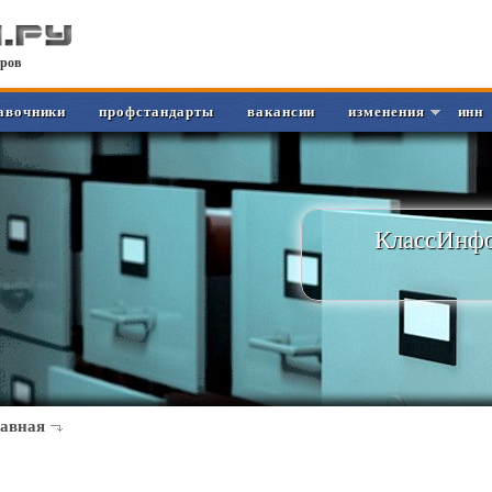
ров
авочники
профстандарты
вакансии
изменения
инн
КлассИнфо
лавная