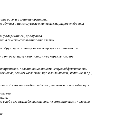
вать рост и развитие организма.
продукты и используемые в качестве маркеров внедрения
ем (содержанием) продуктов.
ки в генетическом аппарате клетки.
ла другому организму, не являющемуся его потомком
а от организма к его потомству через неполовое,
имых признаков, повышающих экономическую эффективность
озяйстве, лесном хозяйстве, промышленности, медицине и др.).
низме под влиянием любых неблагоприятных и повреждающих
ганизма.
низма.
ма в ходе его жизнедеятельности, не сопряженных с половым
я.