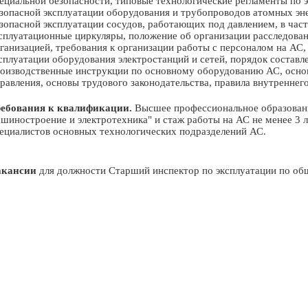
ециальной безопасности, типовые технологические регламенты по э
зопасной эксплуатации оборудования и трубопроводов атомных эне
зопасной эксплуатации сосудов, работающих под давлением, в час
сплуатационные циркуляры, положение об организации расследова
ганизацией, требования к организации работы с персоналом на АС
сплуатации оборудования электростанций и сетей, порядок составл
оизводственные инструкции по основному оборудованию АС, основ
равления, основы трудового законодательства, правила внутреннег
ебования к квалификации.
Высшее профессиональное образование
шиностроение и электротехника" и стаж работы на АС не менее 3 ле
ециалистов основных технологических подразделений АС.
акансии
для должности Старший инспектор по эксплуатации по об