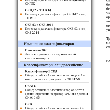
сп
ОКПД2
бе
бе
ОКПД2 в ТН ВЭД
эк
Перевод кода классификатора ОКПД2 в код
ор
ТН ВЭД
эк
ОКЗ-93 в ОКЗ-2014
пр
Перевод кода классификатора ОКЗ-93 в код
уп
ОКЗ-2014
Тр
ма
Изменения классификаторов
сп
Изменения 2026
Лента вступивших в силу изменений
классификаторов
В
Классификаторы общероссийские
Классификатор ЕСКД
Общероссийский классификатор изделий и
конструкторских документов ОК 012-93
ОКАТО
Общероссийский классификатор объектов
административно-территориального деления
ОК 019-95
ОКВ
Общероссийский классификатор валют ОК