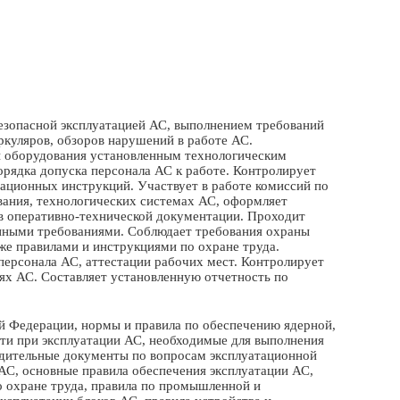
езопасной эксплуатацией АС, выполнением требований
куляров, обзоров нарушений в работе АС.
ы оборудования установленным технологическим
рядка допуска персонала АС к работе. Контролирует
ационных инструкций. Участвует в работе комиссий по
вания, технологических системах АС, оформляет
ав оперативно-технической документации. Проходит
енными требованиями. Соблюдает требования охраны
же правилами и инструкциями по охране труда.
персонала АС, аттестации рабочих мест. Контролирует
ях АС. Составляет установленную отчетность по
й Федерации, нормы и правила по обеспечению ядерной,
ти при эксплуатации АС, необходимые для выполнения
ядительные документы по вопросам эксплуатационной
АС, основные правила обеспечения эксплуатации АС,
о охране труда, правила по промышленной и