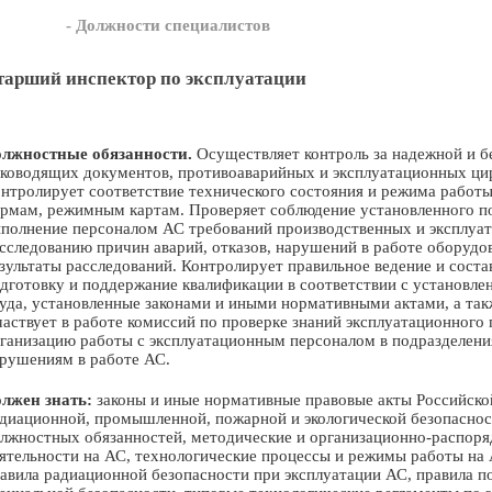
- Должности специалистов
тарший инспектор по эксплуатации
лжностные обязанности.
Осуществляет контроль за надежной и б
ководящих документов, противоаварийных и эксплуатационных цир
нтролирует соответствие технического состояния и режима работ
рмам, режимным картам. Проверяет соблюдение установленного по
полнение персоналом АС требований производственных и эксплуат
сследованию причин аварий, отказов, нарушений в работе оборудо
зультаты расследований. Контролирует правильное ведение и сост
дготовку и поддержание квалификации в соответствии с установл
уда, установленные законами и иными нормативными актами, а так
аствует в работе комиссий по проверке знаний эксплуатационного 
ганизацию работы с эксплуатационным персоналом в подразделени
рушениям в работе АС.
лжен знать:
законы и иные нормативные правовые акты Российско
диационной, промышленной, пожарной и экологической безопаснос
лжностных обязанностей, методические и организационно-распор
ятельности на АС, технологические процессы и режимы работы на 
авила радиационной безопасности при эксплуатации АС, правила п