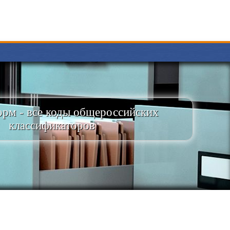
рм - все коды общероссийских
классификаторов