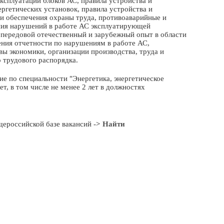
ксплуатации блоков АС, правила устройства и
ргетических установок, правила устройства и
ти обеспечения охраны труда, противоаварийные и
ния нарушений в работе АС эксплуатирующей
, передовой отечественный и зарубежный опыт в области
ения отчетности по нарушениям в работе АС,
ы экономики, организации производства, труда и
о трудового распорядка.
 по специальности "Энергетика, энергетическое
т, в том числе не менее 2 лет в должностях
щероссийской базе вакансий
-> Найти