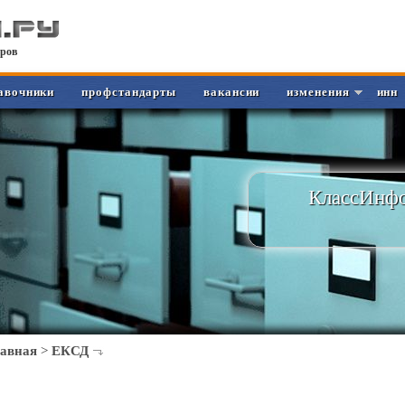
ров
авочники
профстандарты
вакансии
изменения
инн
КлассИнфо
лавная
>
ЕКСД