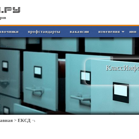
ров
авочники
профстандарты
вакансии
изменения
инн
КлассИнфо
лавная
>
ЕКСД