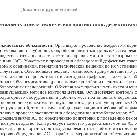
- Должности руководителей
ачальник отдела технической диагностики, дефектоскоп
лжностные обязанности.
Организует проведение входного и пери
орудования и трубопроводов, обеспечивает контроль качества рем
видетельствование в соответствии с правилами контроля сварных с
анции (АС). Участвует в проведении обследований дефектных узлов
арных соединений, принятии технических решений по их устране
сплуатации. Обеспечивает ведение технической документации по р
 составлению перспективных и ежегодных графиков, а также разра
талла. Обеспечивает внедрение новых способов и средств дефект
бораторных исследований. Обеспечивает правильность учета и кон
разрушающих методов контроля металла. Осуществляет контроль с
бораторного оборудования и рабочих мест подчиненного персонал
 периодическую ведомственную или государственную проверку. Об
нструкторской, технологической документации и требований норм
талла в процессе эксплуатации оборудования и трубопроводов АС.
дразделениями АС по обеспечению подготовки к проведению ремо
 их производство. Контролирует качество разрабатываемой на АС 
кументации, порядок производства ремонтных работ и изготовлени
нтроля оборудования АС, разработке мероприятий по обеспечению