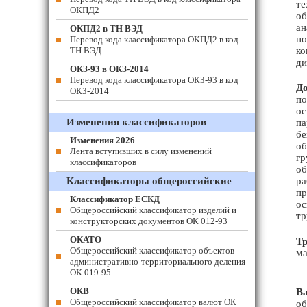
те
ОКПД2
об
ан
ОКПД2 в ТН ВЭД
по
Перевод кода классификатора ОКПД2 в код
ТН ВЭД
ко
ди
ОКЗ-93 в ОКЗ-2014
Перевод кода классификатора ОКЗ-93 в код
До
ОКЗ-2014
по
ос
Изменения классификаторов
па
бе
Изменения 2026
об
Лента вступивших в силу изменений
гр
классификаторов
об
Классификаторы общероссийские
ра
пр
Классификатор ЕСКД
ос
Общероссийский классификатор изделий и
тр
конструкторских документов ОК 012-93
ОКАТО
Тр
Общероссийский классификатор объектов
ма
административно-территориального деления
ОК 019-95
ОКВ
В
Общероссийский классификатор валют ОК
об