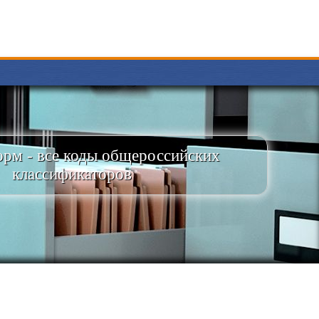
рм - все коды общероссийских
классификаторов