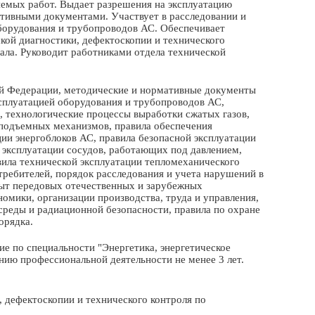
яемых работ. Выдает разрешения на эксплуатацию
тивными документами. Участвует в расследовании и
оборудования и трубопроводов АС. Обеспечивает
кой диагностики, дефектоскопии и технического
ала. Руководит работниками отдела технической
й Федерации, методические и нормативные документы
ксплуатацией оборудования и трубопроводов АС,
 технологические процессы выработки сжатых газов,
оподъемных механизмов, правила обеспечения
ии энергоблоков АС, правила безопасной эксплуатации
 эксплуатации сосудов, работающих под давлением,
вила технической эксплуатации тепломеханического
требителей, порядок расследования и учета нарушений в
пыт передовых отечественных и зарубежных
омики, организации производства, труда и управления,
среды и радиационной безопасности, правила по охране
орядка.
 по специальности "Энергетика, энергетическое
нию профессиональной деятельности не менее 3 лет.
 дефектоскопии и технического контроля по