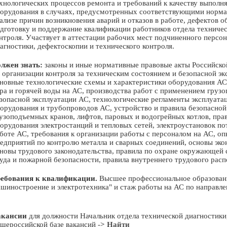
хнологических процессов ремонта и требований к качеству выполн
орудования в случаях, предусмотренных соответствующими норма
ализе причин возникновения аварий и отказов в работе, дефектов 
дготовку и поддержание квалификации работников отдела техничес
нтроля. Участвует в аттестации рабочих мест подчиненного персон
агностики, дефектоскопии и технического контроля.
лжен знать:
законы и иные нормативные правовые акты Российско
 организации контроля за техническим состоянием и безопасной э
новные технологические схемы и характеристики оборудования АС,
ра и горячей воды на АС, производства работ с применением груз
зопасной эксплуатации АС, технологические регламенты эксплуатац
орудования и трубопроводов АС, устройство и правила безопасной
узоподъемных кранов, лифтов, паровых и водогрейных котлов, пра
орудования электростанций и тепловых сетей, электроустановок по
боте АС, требования к организации работы с персоналом на АС, о
едприятий по контролю металла и сварных соединений, основы экон
новы трудового законодательства, правила по охране окружающей 
уда и пожарной безопасности, правила внутреннего трудового расп
ебования к квалификации.
Высшее профессиональное образование
шиностроение и электротехника" и стаж работы на АС по направле
акансии
для должности Начальник отдела технической диагностики,
щероссийской базе вакансий
-> Найти