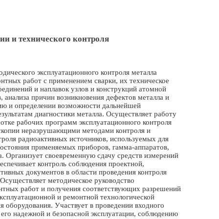
ии и технического контроля
одического эксплуатационного контроля металла
онтных работ с применением сварки, их техническое
оединений и наплавок узлов и конструкций атомной
, анализа причин возникновения дефектов металла и
нию и определении возможности дальнейшей
езультатам диагностики металла. Осуществляет работу
ботке рабочих программ эксплуатационного контроля
оскопии неразрушающими методами контроля и
троля радиоактивных источников, используемых для
остояния применяемых приборов, гамма-аппаратов,
а. Организует своевременную сдачу средств измерений
еспечивает контроль соблюдения проектной,
ативных документов в области проведения контроля
 Осуществляет методическое руководство
нтных работ и получения соответствующих разрешений
эксплуатационной и ремонтной технологической
я оборудования. Участвует в проведении входного
 его надежной и безопасной эксплуатации, соблюдению