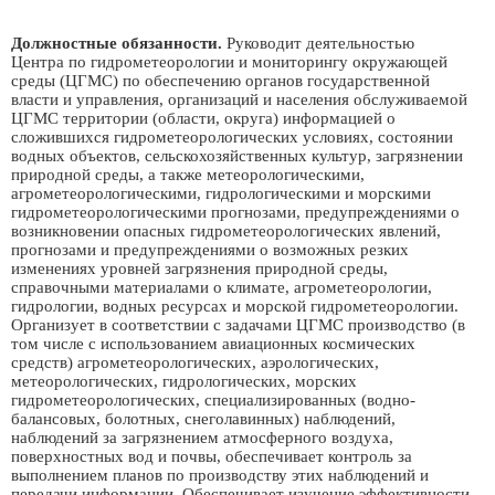
Должностные обязанности.
Руководит деятельностью
Центра по гидрометеорологии и мониторингу окружающей
среды (ЦГМС) по обеспечению органов государственной
власти и управления, организаций и населения обслуживаемой
ЦГМС территории (области, округа) информацией о
сложившихся гидрометеорологических условиях, состоянии
водных объектов, сельскохозяйственных культур, загрязнении
природной среды, а также метеорологическими,
агрометеорологическими, гидрологическими и морскими
гидрометеорологическими прогнозами, предупреждениями о
возникновении опасных гидрометеорологических явлений,
прогнозами и предупреждениями о возможных резких
изменениях уровней загрязнения природной среды,
справочными материалами о климате, агрометеорологии,
гидрологии, водных ресурсах и морской гидрометеорологии.
Организует в соответствии с задачами ЦГМС производство (в
том числе с использованием авиационных космических
средств) агрометеорологических, аэрологических,
метеорологических, гидрологических, морских
гидрометеорологических, специализированных (водно-
балансовых, болотных, снеголавинных) наблюдений,
наблюдений за загрязнением атмосферного воздуха,
поверхностных вод и почвы, обеспечивает контроль за
выполнением планов по производству этих наблюдений и
передачи информации. Обеспечивает изучение эффективности