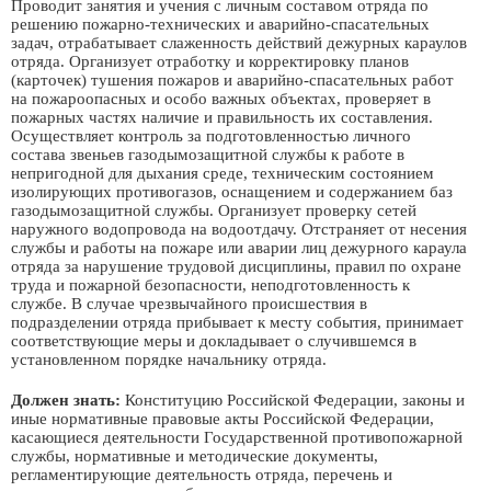
Проводит занятия и учения с личным составом отряда по
решению пожарно-технических и аварийно-спасательных
задач, отрабатывает слаженность действий дежурных караулов
отряда. Организует отработку и корректировку планов
(карточек) тушения пожаров и аварийно-спасательных работ
на пожароопасных и особо важных объектах, проверяет в
пожарных частях наличие и правильность их составления.
Осуществляет контроль за подготовленностью личного
состава звеньев газодымозащитной службы к работе в
непригодной для дыхания среде, техническим состоянием
изолирующих противогазов, оснащением и содержанием баз
газодымозащитной службы. Организует проверку сетей
наружного водопровода на водоотдачу. Отстраняет от несения
службы и работы на пожаре или аварии лиц дежурного караула
отряда за нарушение трудовой дисциплины, правил по охране
труда и пожарной безопасности, неподготовленность к
службе. В случае чрезвычайного происшествия в
подразделении отряда прибывает к месту события, принимает
соответствующие меры и докладывает о случившемся в
установленном порядке начальнику отряда.
Должен знать:
Конституцию Российской Федерации, законы и
иные нормативные правовые акты Российской Федерации,
касающиеся деятельности Государственной противопожарной
службы, нормативные и методические документы,
регламентирующие деятельность отряда, перечень и