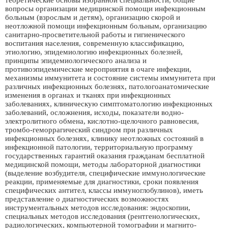
теоретические основы избранной специальности, общие
вопросы организации медицинской помощи инфекционным
больным (взрослым и детям), организацию скорой и
неотложной помощи инфекционным больным, организацию
санитарно-просветительной работы и гигиенического
воспитания населения, современную классификацию,
этиологию, эпидемиологию инфекционных болезней,
принципы эпидемиологического анализа и
противоэпидемические мероприятия в очаге инфекции,
механизмы иммунитета и состояние системы иммунитета при
различных инфекционных болезнях, патологоанатомические
изменения в органах и тканях при инфекционных
заболеваниях, клиническую симптоматологию инфекционных
заболеваний, осложнения, исходы, показатели водно-
электролитного обмена, кислотно-щелочного равновесия,
тромбо-геморрагический синдром при различных
инфекционных болезнях, клинику неотложных состояний в
инфекционной патологии, территориальную программу
государственных гарантий оказания гражданам бесплатной
медицинской помощи, методы лабораторной диагностики
(выделение возбудителя, специфические иммунологические
реакции, применяемые для диагностики, сроки появления
специфических антител, классы иммуноглобулинов), иметь
представление о диагностических возможностях
инструментальных методов исследования: эндоскопии,
специальных методов исследования (рентгенологических,
радиологических, компьютерной томографии и магнито-