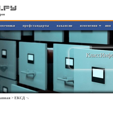
ров
авочники
профстандарты
вакансии
изменения
инн
КлассИнфо
лавная
>
ЕКСД