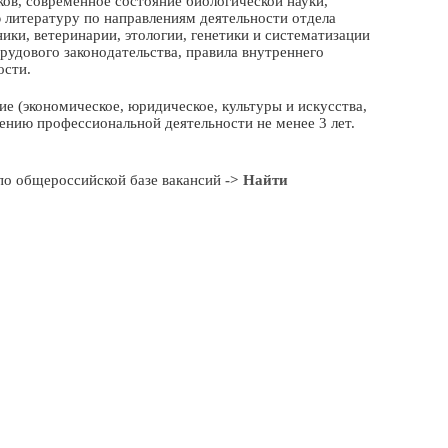
ов, современное состояние биологической науки,
 литературу по направлениям деятельности отдела
ики, ветеринарии, этологии, генетики и систематизации
удового законодательства, правила внутреннего
ости.
 (экономическое, юридическое, культуры и искусства,
лению профессиональной деятельности не менее 3 лет.
по общероссийской базе вакансий
-> Найти