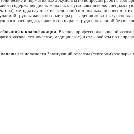
тодические и нормативные документы по вопросам работы зоопарк
авила содержания диких животных в условиях неволи, специальную
ектора), методы научных исследований в зоопарках, основы зоотехн
учаемой группы животных, методы разведения животных, основы тр
удового распорядка, правила по охране труда и пожарной безопасн
ебования к квалификации.
Высшее профессиональное образование
дагогическое, техническое, медицинское) и стаж работы по направ
акансии
для должности Заведующий отделом (сектором) зоопарка 