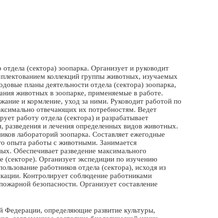
отдела (сектора) зоопарка. Организует и руководит
комплектованием коллекций группы животных, изучаемых
довые планы деятельности отдела (сектора) зоопарка,
ания животных в зоопарке, применяемые в работе.
жание и кормление, уход за ними. Руководит работой по
максимально отвечающих их потребностям. Ведет
ует работу отдела (сектора) и разрабатывает
, разведения и лечения определенных видов животных.
ников лабораторий зоопарка. Составляет ежегодные
ого опыта работы с животными. Занимается
ых. Обеспечивает разведение максимального
 (секторе). Организует экспедиции по изучению
ользование работников отдела (сектора), исходя из
икации. Контролирует соблюдение работниками
 пожарной безопасности. Организует составление
й Федерации, определяющие развитие культуры,