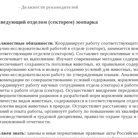
- Должности руководителей
аведующий отделом (сектором) зоопарка
лжностные обязанности.
Координирует работу соответствующего 
учно-исследовательской работой в отделе (секторе), занимается 
ответствующим отделом (сектором). Составляет перспективные и го
еспечивает их выполнение. Изучает современные методики содерж
еспечивает сохранность поголовья животных, их правильное содер
корированию клеток и вольер и созданию условий для животных, 
учно-исследовательскую работу по утвержденным планам. Анализир
комендации по совершенствованию условий содержания, кормления
ординирует работу научных сотрудников отдела (сектора) и работ
четы о работе отдела (сектора). Осуществляет внедрение передов
вершенствованием рационов и разработкой норм кормления животн
личества видов животных, содержащихся в соответствующем отделе
ологии видов животных в природе. Осуществляет расстановку и исп
аний и опыта работы, организует работу по повышению их квалиф
оизводственной и трудовой дисциплины, правил по охране труда и
тановленной отчетности.
лжен знать:
законы и иные нормативные правовые акты Российско