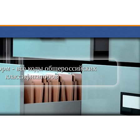
рм - все коды общероссийских
классификаторов