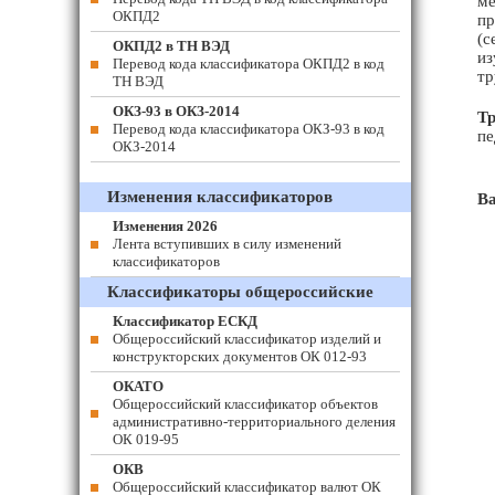
ме
ОКПД2
пр
(с
ОКПД2 в ТН ВЭД
из
Перевод кода классификатора ОКПД2 в код
тр
ТН ВЭД
ОКЗ-93 в ОКЗ-2014
Тр
Перевод кода классификатора ОКЗ-93 в код
пе
ОКЗ-2014
Изменения классификаторов
В
Изменения 2026
Лента вступивших в силу изменений
классификаторов
Классификаторы общероссийские
Классификатор ЕСКД
Общероссийский классификатор изделий и
конструкторских документов ОК 012-93
ОКАТО
Общероссийский классификатор объектов
административно-территориального деления
ОК 019-95
ОКВ
Общероссийский классификатор валют ОК