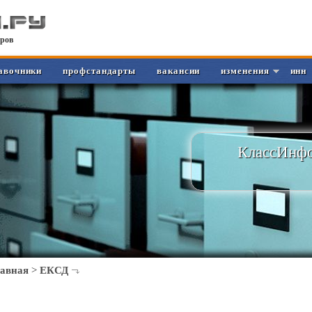
ров
авочники
профстандарты
вакансии
изменения
инн
КлассИнфо
лавная
>
ЕКСД