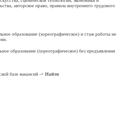
скусства, сценической технологии, экономики и
ьства, авторское право, правила внутреннего трудового
ьное образование (хореографическое) и стаж работы не
рии.
ное образование (хореографическое) без предъявления
кой базе вакансий
-> Найти