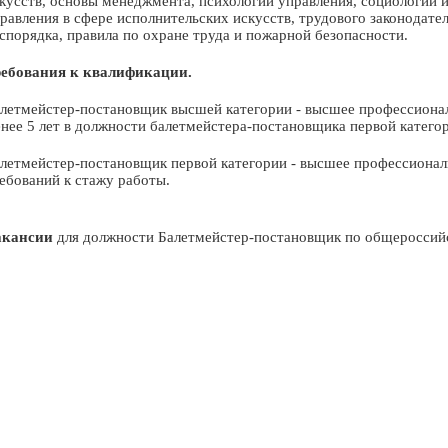
кусств, основы менеджмента, психологии управления, социологии и
равления в сфере исполнительских искусств, трудового законодател
спорядка, правила по охране труда и пожарной безопасности.
ебования к квалификации.
летмейстер-постановщик высшей категории - высшее профессионал
нее 5 лет в должности балетмейстера-постановщика первой катего
летмейстер-постановщик первой категории - высшее профессиональ
ебований к стажу работы.
акансии
для должности Балетмейстер-постановщик по общероссийс