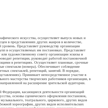
рафического искусства, осуществляет выпуск новых и
цен в представлениях других жанров в количестве,
 уровень. Представляет руководству организации
упп в осуществляемых им постановках. Представляет
 или художественному совету организации эскизы и
оводит репетиции, руководит работой постановочной
ющими в репетициях. Осуществляет плановые, срочные
ные спектакли (номера). Обеспечивает соблюдение
тных спектаклей, репетиций, занятий. В порядке,
едставлениях). Принимает непосредственное участие в
ного мастерства творческих работников организации, в
 направленной на расширение зрительской аудитории.
й Федерации, касающиеся деятельности организаций
кусства, основы сценического оформления постановок,
 музыкального, театрального, циркового, других видов
убежной хореографии, других видов исполнительских