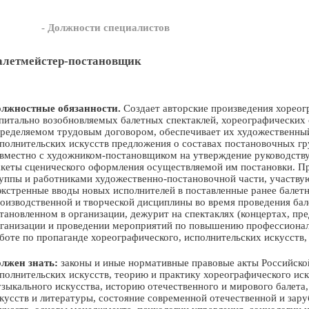
- Должности специалистов
алетмейстер-постановщик
лжностные обязанности.
Создает авторские произведения хореог
питально возобновляемых балетных спектаклей, хореографических с
ределяемом трудовым договором, обеспечивает их художественный
полнительских искусств предложения о составах постановочных гр
вместно с художником-постановщиком на утверждение руководству
кеты сценического оформления осуществляемой им постановки. Пр
уппы и работниками художественно-постановочной части, участву
экстренные вводы новых исполнителей в поставленные ранее балет
оизводственной и творческой дисциплины во время проведения бале
тановленном в организации, дежурит на спектаклях (концертах, пр
ганизации и проведении мероприятий по повышению профессиональ
боте по пропаганде хореографического, исполнительских искусств,
лжен знать:
законы и иные нормативные правовые акты Российско
полнительских искусств, теорию и практику хореографического ис
зыкального искусства, историю отечественного и мирового балета,
кусств и литературы, состояние современной отечественной и зар