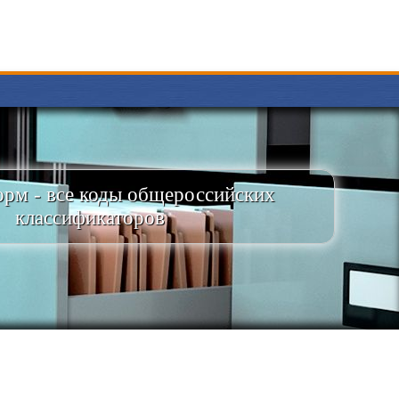
рм - все коды общероссийских
классификаторов