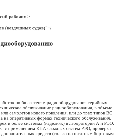
сий рабочих
>
ов (воздушных судов)"
адиооборудованию
работок по бюллетеням радиооборудования серийных
техническое обслуживание радиооборудования, в объеме
или самолетов нового поколения, или до трех типов ВС
ласса на оперативных формах технического обслуживания,
ех и более системах (изделиях) в лаборатории А и РЭО.
ка с применением КПА сложных систем РЭО, проверка
 дополнительных средств (только по штатным бортовым