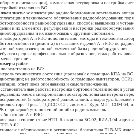
иборам и сигнализации), комплексная регулировка и настройка сис
стройкой изделия на ВС.
лжен знать:
комплектацию радиооборудования летательных аппара
сплуатации и технического обслуживания радиооборудования; поря
ботоспособности радиооборудования, способы выявления и устран
делий и их элементов, регулировки и настройки радиооборудовани
диооборудования и их взаимосвязь с другими системами.
я лабораторий А и РЭО дополнительно: методы и технологию лабо
ботоспособности (ремонта) отказавших изделий А и РЭО по радиоо
заменой микроэлектронной элементной базы радиооборудования.
ебуется среднее профессиональное образование, стаж работы ави
 менее трех лет.
римеры работ
.
посредственно на ВС:
нтроль технического состояния (проверка): с помощью КПА на В
диостанций; на работоспособность (с помощью имитаторов, ССИ)
вигации, ответчиков опознавания и самолетовождения.
сстановительные работы: настройка бортовой телевизионной уста
редающих блоков синхронизации локаторов, зоны магнетрона пере
исправностей (в лаборатории) радиостанций, аппаратуры ближней 
диолокаторе "Гроза", "ДИСС-013", системы "Курс-МП", СОМ-64, из
К с проверкой установочной ошибки радиокомпасов.
лаборатории А и РЭО:
оверка на соответствие НТП: блоков типа БС-02; БИАД-04 изделия
СРП-А-02.
хническое обслуживание и регулировка: блоков типа П1В-МК издели