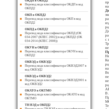
ОКДП в ОКПД2
пр
Перевод кода классификатора ОКДП в код
на
ОКПД2
До
эк
ОКП в ОКПД2
Перевод кода классификатора ОКП в код
ра
ОКПД2
из
ра
ОКПД в ОКПД2
Дл
Перевод кода классификатора ОКПД (ОК
ра
034-2007 (КПЕС 2002)) в код ОКПД2 (ОК
с 
034-2014 (КПЕС 2008))
Тр
ОКУН в ОКПД2
не
Перевод кода классификатора ОКУН в код
П
ОКПД2
Не
Ко
ОКВЭД в ОКВЭД2
ра
Перевод кода классификатора ОКВЭД2007 в
на
код ОКВЭД2
Во
ОКВЭД в ОКВЭД2
пе
Перевод кода классификатора ОКВЭД2001 в
не
код ОКВЭД2
ра
АР
ОКАТО в ОКТМО
В 
Перевод кода классификатора ОКАТО в код
Пр
ОКТМО
М
ТН ВЭД в ОКПД2
Те
Перевод кода ТН ВЭД в код классификатора