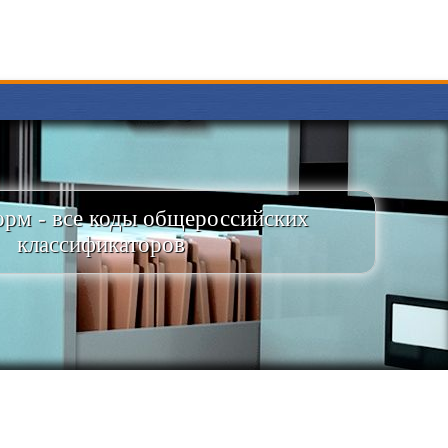
рм - все коды общероссийских
классификаторов