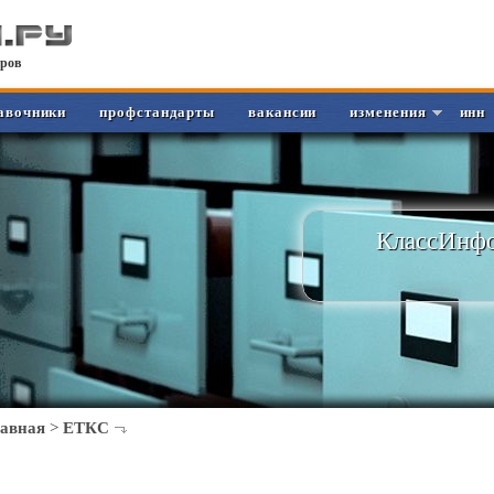
ров
авочники
профстандарты
вакансии
изменения
инн
КлассИнфо
лавная
>
ЕТКС