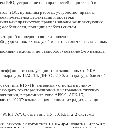
тем РЭО, устранение неисправностей с проверкой и
тов и ВС; принципы работы, устройство, правила
док проведения дефектации и проверки
ения неисправностей; правила замены комплектующих
я; особенности, принципы работы систем
раторной проверки и восстановления
борудованию, их модулей и плат, в том числе связанных
ационным техником по радиооборудованию 5-го разряда
С коэффициента модуляции коротковолновых и УКВ
 аппаратуры НАС-1Б, ДИСС-32-90, аппаратуры ближней
новки типа БТУ-1Б, антенных устройств приемо-
дающего локатора; выявление и устранение сложных
навигации, в приемнике типа АРК-9, АРК-15,
делия "020"; компенсация и списание радиодевиации
 "РСБН-7с"; блоков типа ПУ-50, КБН-2-2 системы
я "Микрон"; блоков типа Б10В-Яр-II изделия "Ядро-II";