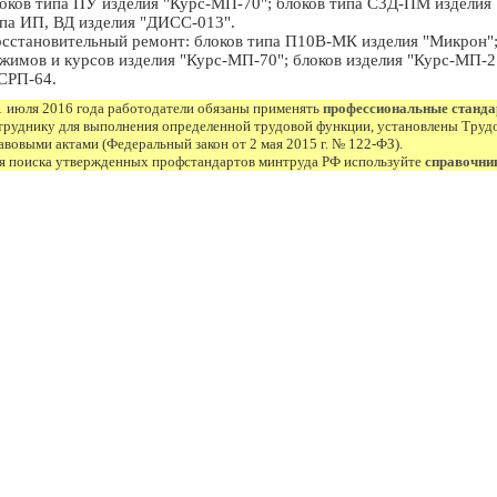
оков типа ПУ изделия "Курс-МП-70"; блоков типа С3Д-ПМ изделия 
па ИП, ВД изделия "ДИСС-013".
сстановительный ремонт: блоков типа П10В-МК изделия "Микрон"; б
жимов и курсов изделия "Курс-МП-70"; блоков изделия "Курс-МП-2"
СРП-64.
1 июля 2016 года работодатели обязаны применять
профессиональные станд
труднику для выполнения определенной трудовой функции, установлены Труд
авовыми актами (Федеральный закон от 2 мая 2015 г. № 122-ФЗ).
я поиска утвержденных профстандартов минтруда РФ используйте
справочни