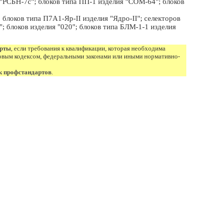
"РСБН-7с"; блоков типа ПП-1 изделия "СОМ-64"; блоков
локов типа П7А1-Яр-II изделия "Ядро-II"; селекторов
; блоков изделия "020"; блоков типа БЛМ-1-1 изделия
арты
, если требования к квалификации, которая необходима
овым кодексом, федеральными законами или иными нормативно-
к профстандартов
.