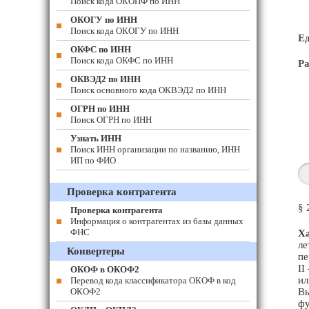
Поиск кода ОКОПФ по ИНН
ОКОГУ по ИНН
Поиск кода ОКОГУ по ИНН
Е
ОКФС по ИНН
Поиск кода ОКФС по ИНН
Ра
ОКВЭД2 по ИНН
Поиск основного кода ОКВЭД2 по ИНН
ОГРН по ИНН
Поиск ОГРН по ИНН
Узнать ИНН
Поиск ИНН организации по названию, ИНН
ИП по ФИО
Проверка контрагента
§ 
Проверка контрагента
Информация о контрагентах из базы данных
ФНС
Ха
ле
Конвертеры
пе
II
ОКОФ в ОКОФ2
ил
Перевод кода классификатора ОКОФ в код
ОКОФ2
Вы
фу