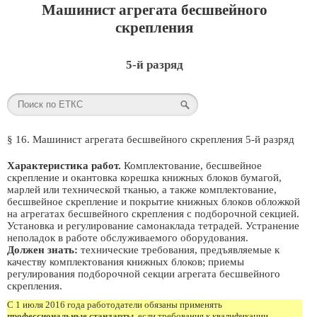
Машинист агрегата бесшвейного
скрепления
5-й разряд
§ 16. Машинист агрегата бесшвейного скрепления 5-й разряд
Характеристика работ.
Комплектование, бесшвейное
скрепление и окантовка корешка книжных блоков бумагой,
марлей или технической тканью, а также комплектование,
бесшвейное скрепление и покрытие книжных блоков обложкой
на агрегатах бесшвейного скрепления с подборочной секцией.
Установка и регулирование самонаклада тетрадей. Устранение
неполадок в работе обслуживаемого оборудования.
Должен знать:
технические требования, предъявляемые к
качеству комплектования книжных блоков; приемы
регулирования подборочной секции агрегата бесшвейного
скрепления.
С 1 июля 2016 года работодатели обязаны применять
профессиональные стандарты
, если требования к квалификации,