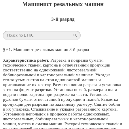
Машинист резальных машин
3-й разряд
§ 61. Машинист резальных машин 3-й разряд
Характеристика работ.
Разрезка и подрезка бумаги,
технических тканей, картона и отпечатанной продукции
соответственно на одноножевой, листорезальной,
бобинорезальной и картонорезальной машинах. Укладка
столкнутых листов на стол одноножевой машины и
приталкивание их к затлу. Разметка линии разреза и установка
затла на формат разрезки. Установка ножей, размера и шага
подачи полос картона при разрезке на части. Установка
рулонов бумаги отпечатанной продукции и тканей. Разметка
продукции для разрезки по заданному размеру. Снятие бобин
и их упаковка. Сталкивание и укладка разрезанного картона.
Устранение неполадок в процессе работы одноножевых,
листорезальных, бобинорезальных и картонорезальной
машин, чистка и смазка машин. Раскрой технических тканей и
их заменителей по утвержденным макетам с изготовлением