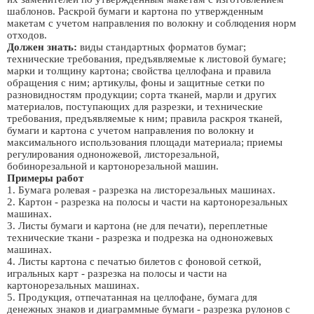
шаблонов. Раскрой бумаги и картона по утвержденным
макетам с учетом направления по волокну и соблюдения норм
отходов.
Должен знать:
виды стандартных форматов бумаг;
технические требования, предъявляемые к листовой бумаге;
марки и толщину картона; свойства целлофана и правила
обращения с ним; артикулы, фоны и защитные сетки по
разновидностям продукции; сорта тканей, марли и других
материалов, поступающих для разрезки, и технические
требования, предъявляемые к ним; правила раскроя тканей,
бумаги и картона с учетом направления по волокну и
максимального использования площади материала; приемы
регулирования одноножевой, листорезальной,
бобинорезальной и картонорезальной машин.
Примеры работ
1. Бумага ролевая - разрезка на листорезальных машинах.
2. Картон - разрезка на полосы и части на картонорезальных
машинах.
3. Листы бумаги и картона (не для печати), переплетные
технические ткани - разрезка и подрезка на одноножевых
машинах.
4. Листы картона с печатью билетов с фоновой сеткой,
игральных карт - разрезка на полосы и части на
картонорезальных машинах.
5. Продукция, отпечатанная на целлофане, бумага для
денежных знаков и диаграммные бумаги - разрезка рулонов с