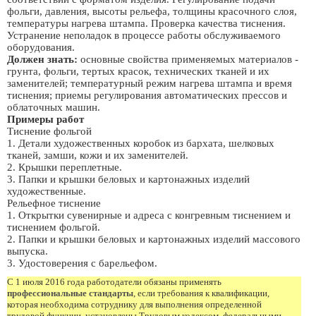
фольги, давления, высоты рельефа, толщины красочного слоя,
температуры нагрева штампа. Проверка качества тиснения.
Устранение неполадок в процессе работы обслуживаемого
оборудования.
Должен знать:
основные свойства применяемых материалов -
грунта, фольги, тертых красок, технических тканей и их
заменителей; температурный режим нагрева штампа и время
тиснения; приемы регулирования автоматических прессов и
облаточных машин.
Примеры работ
Тиснение фольгой
1. Детали художественных коробок из бархата, шелковых
тканей, замши, кожи и их заменителей.
2. Крышки переплетные.
3. Папки и крышки беловых и картонажных изделий
художественные.
Рельефное тиснение
1. Открытки сувенирные и адреса с конгревным тиснением и
тиснением фольгой.
2. Папки и крышки беловых и картонажных изделий массового
выпуска.
3. Удостоверения с барельефом.
С 1 июля 2016 года работодатели обязаны применять
профессиональные стандарты
, если требования к квалификации,
которая необходима сотруднику для выполнения определенной
трудовой функции, установлены Трудовым кодексом, федеральными