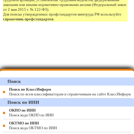
законами или иными нормативно-правовыми актами (Федеральный закон
от 2 мая 2015 г. № 122-ФЗ).
Для поиска утвержденных профстандартов минтруда РФ используйте
справочник профстандартов
.
Поиск
Поиск по КлассИнформ
Поиск по всем классификаторам и справочникам на сайте КлассИнформ
Поиск по ИНН
ОКПО по ИНН
Поиск кода ОКПО по ИНН
ОКТМО по ИНН
Поиск кода ОКТМО по ИНН