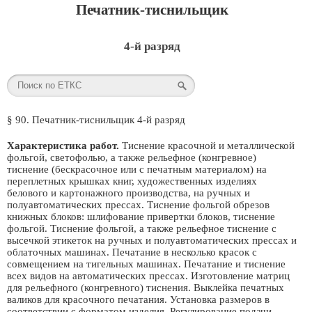
Печатник-тиснильщик
4-й разряд
§ 90. Печатник-тиснильщик 4-й разряд
Характеристика работ.
Тиснение красочной и металлической
фольгой, светофолью, а также рельефное (конгревное)
тиснение (бескрасочное или с печатным материалом) на
переплетных крышках книг, художественных изделиях
белового и картонажного производства, на ручных и
полуавтоматических прессах. Тиснение фольгой обрезов
книжных блоков: шлифование привертки блоков, тиснение
фольгой. Тиснение фольгой, а также рельефное тиснение с
высечкой этикеток на ручных и полуавтоматических прессах и
облаточных машинах. Печатание в несколько красок с
совмещением на тигельных машинах. Печатание и тиснение
всех видов на автоматических прессах. Изготовление матриц
для рельефного (конгревного) тиснения. Выклейка печатных
валиков для красочного печатания. Установка размеров в
соответствии с форматом изделия. Регулирование подачи