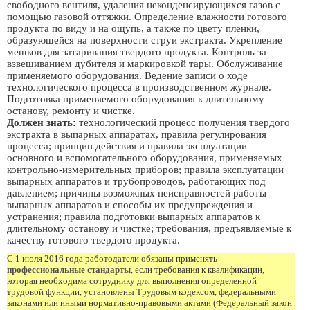
свободного вентиля, удаления неконденсирующихся газов с
помощью газовой оттяжки. Определение влажности готового
продукта по виду и на ощупь, а также по цвету пленки,
образующейся на поверхности струи экстракта. Укрепление
мешков для затаривания твердого продукта. Контроль за
взвешиванием дубителя и маркировкой тары. Обслуживание
применяемого оборудования. Ведение записи о ходе
технологического процесса в производственном журнале.
Подготовка применяемого оборудования к длительному
останову, ремонту и чистке.
Должен знать:
технологический процесс получения твердого
экстракта в выпарных аппаратах, правила регулирования
процесса; принцип действия и правила эксплуатации
основного и вспомогательного оборудования, применяемых
контрольно-измерительных приборов; правила эксплуатации
выпарных аппаратов и трубопроводов, работающих под
давлением; причины возможных неисправностей работы
выпарных аппаратов и способы их предупреждения и
устранения; правила подготовки выпарных аппаратов к
длительному останову и чистке; требования, предъявляемые к
качеству готового твердого продукта.
С 1 июля 2016 года работодатели обязаны применять
профессиональные стандарты
, если требования к квалификации,
которая необходима сотруднику для выполнения определенной
трудовой функции, установлены Трудовым кодексом, федеральными
законами или иными нормативно-правовыми актами (Федеральный закон