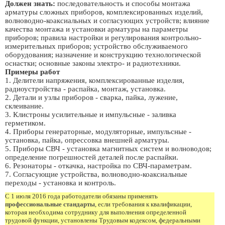
Должен знать:
последовательность и способы монтажа
арматуры сложных приборов, комплексированных изделий,
волноводно-коаксиальных и согласующих устройств; влияние
качества монтажа и установки арматуры на параметры
приборов; правила настройки и регулирования контрольно-
измерительных приборов; устройство обслуживаемого
оборудования; назначение и конструкцию технологической
оснастки; основные законы электро- и радиотехники.
Примеры работ
1. Делители напряжения, комплексированные изделия,
радиоустройства - распайка, монтаж, установка.
2. Детали и узлы приборов - сварка, пайка, лужение,
склеивание.
3. Клистроны усилительные и импульсные - заливка
герметиком.
4. Приборы генераторные, модуляторные, импульсные -
установка, пайка, опрессовка внешней арматуры.
5. Приборы СВЧ - установка магнитных систем и волноводов;
определение погрешностей деталей после распайки.
6. Резонаторы - откачка, настройка по СВЧ-параметрам.
7. Согласующие устройства, волноводно-коаксиальные
переходы - установка и контроль.
С 1 июля 2016 года работодатели обязаны применять
профессиональные стандарты
, если требования к квалификации,
которая необходима сотруднику для выполнения определенной
трудовой функции, установлены Трудовым кодексом, федеральными