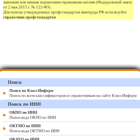
законами или иными нормативно-правовыми актами (Федеральный закон
от 2 мая 2015 г. № 122-ФЗ).
Для поиска утвержденных профстандартов минтруда РФ используйте
справочник профстандартов
.
Поиск
Поиск по КлассИнформ
Поиск по всем классификаторам и справочникам на сайте КлассИнформ
Поиск по ИНН
ОКПО по ИНН
Поиск кода ОКПО по ИНН
ОКТМО по ИНН
Поиск кода ОКТМО по ИНН
ОКАТО по ИНН