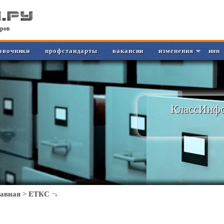
ров
авочники
профстандарты
вакансии
изменения
инн
КлассИнфо
лавная
>
ЕТКС