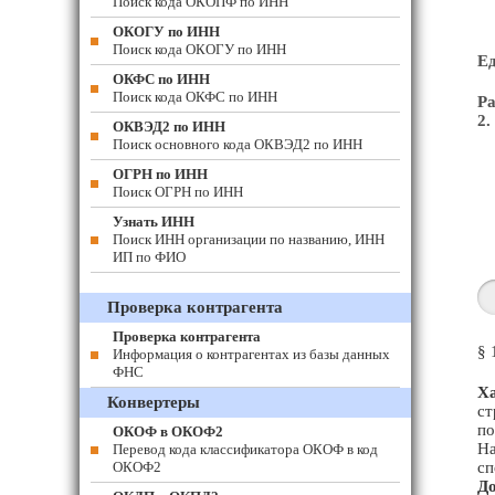
Поиск кода ОКОПФ по ИНН
ОКОГУ по ИНН
Поиск кода ОКОГУ по ИНН
Е
ОКФС по ИНН
Поиск кода ОКФС по ИНН
Ра
2.
ОКВЭД2 по ИНН
Поиск основного кода ОКВЭД2 по ИНН
ОГРН по ИНН
Поиск ОГРН по ИНН
Узнать ИНН
Поиск ИНН организации по названию, ИНН
ИП по ФИО
Проверка контрагента
Проверка контрагента
§ 
Информация о контрагентах из базы данных
ФНС
Ха
Конвертеры
ст
по
ОКОФ в ОКОФ2
На
Перевод кода классификатора ОКОФ в код
ОКОФ2
сп
До