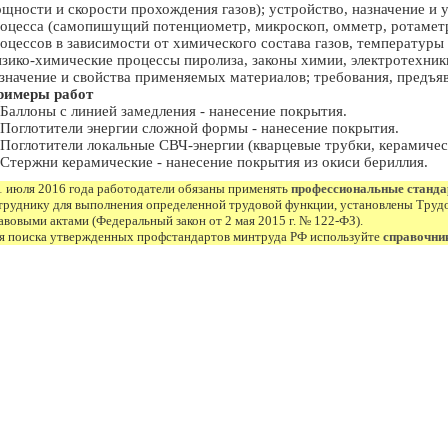
щности и скорости прохождения газов); устройство, назначение и
оцесса (самопишущий потенциометр, микроскоп, омметр, ротаметр,
оцессов в зависимости от химического состава газов, температуры
зико-химические процессы пиролиза, законы химии, электротехники
значение и свойства применяемых материалов; требования, предъ
римеры работ
 Баллоны с линией замедления - нанесение покрытия.
 Поглотители энергии сложной формы - нанесение покрытия.
 Поглотители локальные СВЧ-энергии (кварцевые трубки, керамическ
 Стержни керамические - нанесение покрытия из окиси бериллия.
1 июля 2016 года работодатели обязаны применять
профессиональные станд
труднику для выполнения определенной трудовой функции, установлены Труд
авовыми актами (Федеральный закон от 2 мая 2015 г. № 122-ФЗ).
я поиска утвержденных профстандартов минтруда РФ используйте
справочни