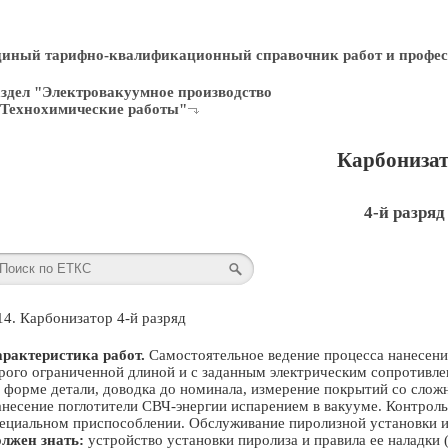
диный тарифно-квалификационный справочник работ и профес
здел "Электровакуумное производство
 Технохимические работы"
Карбониза
4-й разряд
14. Карбонизатор 4-й разряд
рактеристика работ.
Самостоятельное ведение процесса нанесения
рого ограниченной длиной и с заданным электрическим сопротивле
 форме детали, доводка до номинала, измерение покрытий со слож
несение поглотители СВЧ-энергии испарением в вакууме. Контроль
ециальном приспособлении. Обслуживание пиролизной установки и
лжен знать:
устройство установки пиролиза и правила ее наладки 