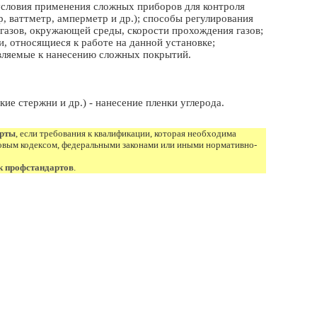
 условия применения сложных приборов для контроля
 ваттметр, амперметр и др.); способы регулирования
 газов, окружающей среды, скорости прохождения газов;
, относящиеся к работе на данной установке;
являемые к нанесению сложных покрытий.
ие стержни и др.) - нанесение пленки углерода.
арты
, если требования к квалификации, которая необходима
овым кодексом, федеральными законами или иными нормативно-
к профстандартов
.