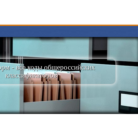
рм - все коды общероссийских
классификаторов