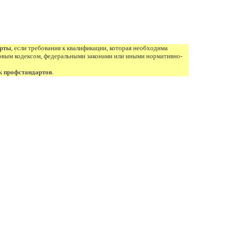
арты
, если требования к квалификации, которая необходима
овым кодексом, федеральными законами или иными нормативно-
к профстандартов
.