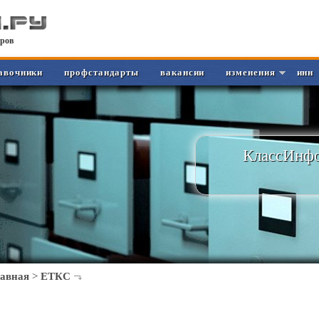
ров
авочники
профстандарты
вакансии
изменения
инн
КлассИнфо
лавная
>
ЕТКС