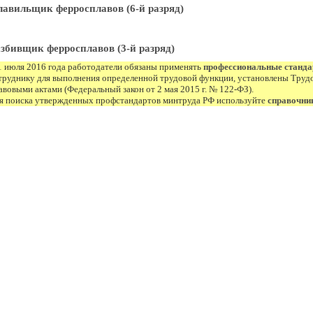
авильщик ферросплавов (6-й разряд)
збивщик ферросплавов (3-й разряд)
1 июля 2016 года работодатели обязаны применять
профессиональные станд
труднику для выполнения определенной трудовой функции, установлены Труд
авовыми актами (Федеральный закон от 2 мая 2015 г. № 122-ФЗ).
я поиска утвержденных профстандартов минтруда РФ используйте
справочни