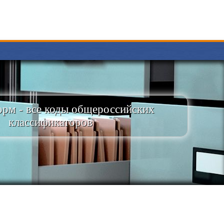
рм - все коды общероссийских
классификаторов