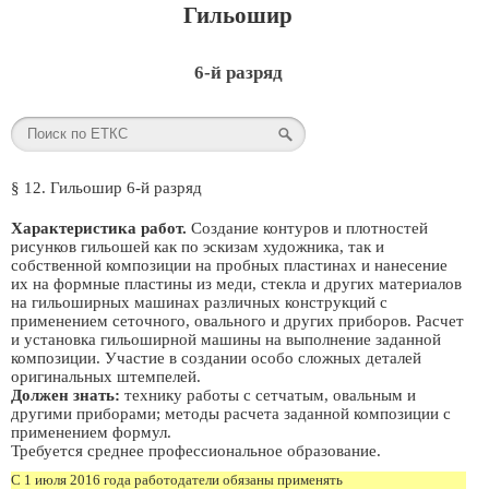
Гильошир
6-й разряд
§ 12. Гильошир 6-й разряд
Характеристика работ.
Создание контуров и плотностей
рисунков гильошей как по эскизам художника, так и
собственной композиции на пробных пластинах и нанесение
их на формные пластины из меди, стекла и других материалов
на гильоширных машинах различных конструкций с
применением сеточного, овального и других приборов. Расчет
и установка гильоширной машины на выполнение заданной
композиции. Участие в создании особо сложных деталей
оригинальных штемпелей.
Должен знать:
технику работы с сетчатым, овальным и
другими приборами; методы расчета заданной композиции с
применением формул.
Требуется среднее профессиональное образование.
С 1 июля 2016 года работодатели обязаны применять