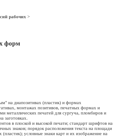
сий рабочих
>
х форм
ым" на диапозитивах (пластик) и формах
гативах, монтажах позитивов, печатных формах и
ами металлических печатей для сургуча, пломбиров и
на заготовках.
тов в плоской и высокой печати; стандарт шрифтов на
ичных знаков; порядок расположения текста на площади
х (пластик); условные знаки карт и их изображение на