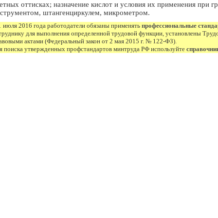
етных оттисках; назначение кислот и условия их применения при г
струментом, штангенциркулем, микрометром.
1 июля 2016 года работодатели обязаны применять
профессиональные станд
труднику для выполнения определенной трудовой функции, установлены Труд
авовыми актами (Федеральный закон от 2 мая 2015 г. № 122-ФЗ).
я поиска утвержденных профстандартов минтруда РФ используйте
справочни