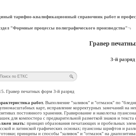
диный тарифно-квалификационный справочник работ и профес
здел "Формные процессы полиграфического производства"
Гравер печатны
3-й разряд
15. Гравер печатных форм 3-й разряд
рактеристика работ.
Выполнение "заливок" и "отмазок" по "бледн
упномасштабных карт, исправление корректурных замечаний на не
зитивах постоянного хранения. Гравирование и наколотка пуансон
ашек для компостера с предварительной разметкой знаков и текста 
лжен знать:
принцип образования печатающих и пробельных элемен
сской и латинской графических основах; пуансоны шрифтов и разл
готовки; принципы и способы "заливок" и "отмазок" на диапозитива