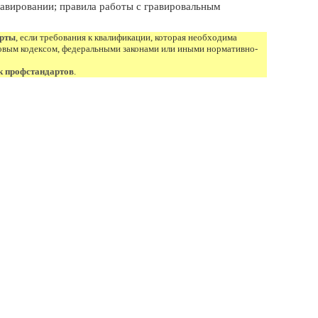
равировании; правила работы с гравировальным
арты
, если требования к квалификации, которая необходима
овым кодексом, федеральными законами или иными нормативно-
к профстандартов
.