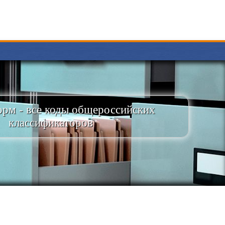
рм - все коды общероссийских
классификаторов