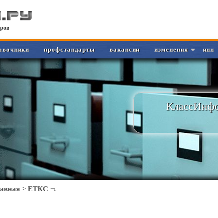
ров
авочники
профстандарты
вакансии
изменения
инн
КлассИнфо
лавная
>
ЕТКС