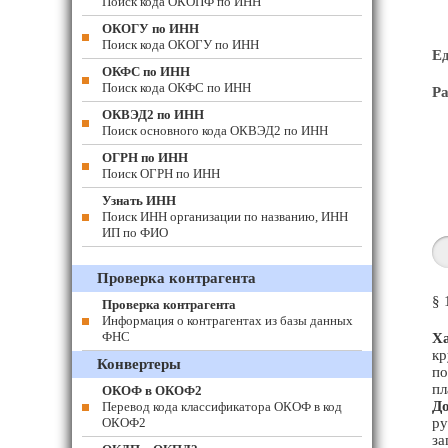
Поиск кода ОКОПФ по ИНН
ОКОГУ по ИНН
Поиск кода ОКОГУ по ИНН
Е
ОКФС по ИНН
Поиск кода ОКФС по ИНН
Ра
ОКВЭД2 по ИНН
Поиск основного кода ОКВЭД2 по ИНН
ОГРН по ИНН
Поиск ОГРН по ИНН
Узнать ИНН
Поиск ИНН организации по названию, ИНН
ИП по ФИО
Проверка контрагента
§ 
Проверка контрагента
Информация о контрагентах из базы данных
ФНС
Ха
кр
Конвертеры
по
пл
ОКОФ в ОКОФ2
До
Перевод кода классификатора ОКОФ в код
ОКОФ2
ру
за