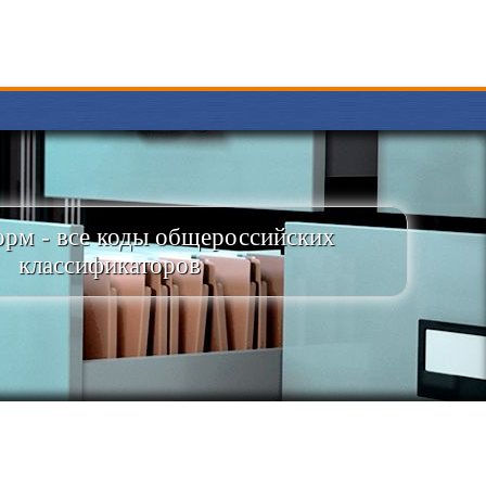
рм - все коды общероссийских
классификаторов