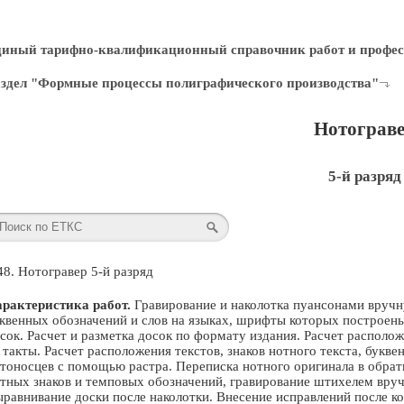
диный тарифно-квалификационный справочник работ и профес
здел "Формные процессы полиграфического производства"
Нотограв
5-й разряд
48. Нотогравер 5-й разряд
рактеристика работ.
Гравирование и наколотка пуансонами вручну
квенных обозначений и слов на языках, шрифты которых построены
сок. Расчет и разметка досок по формату издания. Расчет располо
 такты. Расчет расположения текстов, знаков нотного текста, букв
тоносцев с помощью растра. Переписка нотного оригинала в обра
тных знаков и темповых обозначений, гравирование штихелем вручн
равнивание доски после наколотки. Внесение исправлений после ко