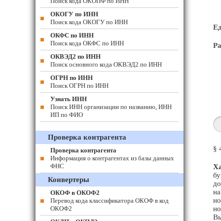
Поиск кода ОКОПФ по ИНН
ОКОГУ по ИНН
Поиск кода ОКОГУ по ИНН
Е
ОКФС по ИНН
Поиск кода ОКФС по ИНН
Ра
ОКВЭД2 по ИНН
Поиск основного кода ОКВЭД2 по ИНН
ОГРН по ИНН
Поиск ОГРН по ИНН
Узнать ИНН
Поиск ИНН организации по названию, ИНН
ИП по ФИО
Проверка контрагента
§ 
Проверка контрагента
Информация о контрагентах из базы данных
ФНС
Ха
бу
Конвертеры
до
на
ОКОФ в ОКОФ2
но
Перевод кода классификатора ОКОФ в код
ОКОФ2
но
Вы