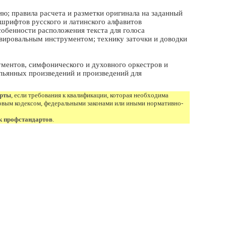
; правила расчета и разметки оригинала на заданный
шрифтов русского и латинского алфавитов
собенности расположения текста для голоса
вировальным инструментом; технику заточки и доводки
ментов, симфонического и духовного оркестров и
пьянных произведений и произведений для
арты
, если требования к квалификации, которая необходима
овым кодексом, федеральными законами или иными нормативно-
к профстандартов
.