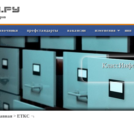
ров
авочники
профстандарты
вакансии
изменения
инн
КлассИнфо
лавная
>
ЕТКС