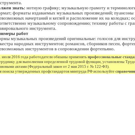
струмента.
лжен знать:
нотную графику; музыкальную грамоту и терминологию
рмат; форматы издаваемых музыкальных произведений; пуансоны 
евозможных начертаний и кеглей и расположение их на колодках; о
ответственно музыкальному сопровождению; технику работы с гра
авировального инструмента.
римеры работ
рмы музыкальных произведений оригинальные: голосов для инстру
кестра народных инструментов; романсов, сборников песен, форте
евозможных инструментов в сопровождении фортепьяно.
1 июля 2016 года работодатели обязаны применять
профессиональные станд
труднику для выполнения определенной трудовой функции, установлены Труд
авовыми актами (Федеральный закон от 2 мая 2015 г. № 122-ФЗ).
я поиска утвержденных профстандартов минтруда РФ используйте
справочни