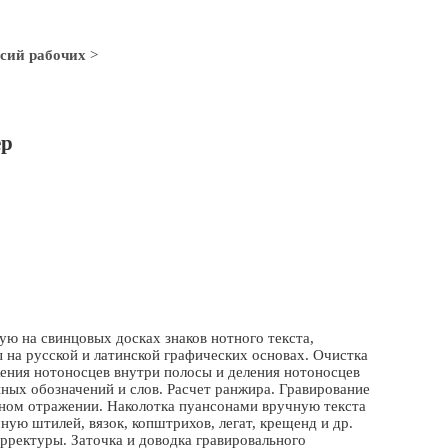
сий рабочих
>
ер
ю на свинцовых досках знаков нотного текста,
 на русской и латинской графических основах. Очистка
жения нотоносцев внутри полосы и деления нотоносцев
енных обозначений и слов. Расчет ранжира. Гравирование
тном отражении. Наколотка пуансонами вручную текста
ую штилей, вязок, копштрихов, легат, крещенд и др.
рректуры. Заточка и доводка гравировального