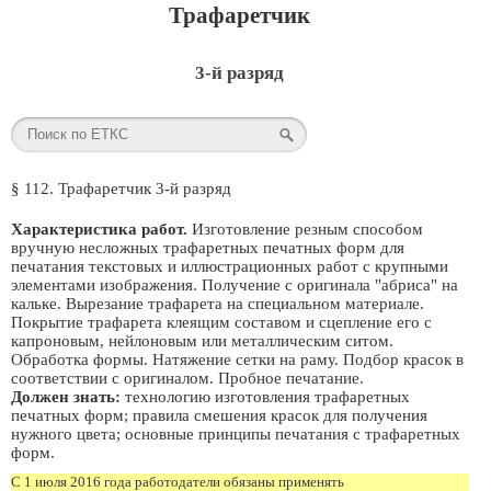
Трафаретчик
3-й разряд
§ 112. Трафаретчик 3-й разряд
Характеристика работ.
Изготовление резным способом
вручную несложных трафаретных печатных форм для
печатания текстовых и иллюстрационных работ с крупными
элементами изображения. Получение с оригинала "абриса" на
кальке. Вырезание трафарета на специальном материале.
Покрытие трафарета клеящим составом и сцепление его с
капроновым, нейлоновым или металлическим ситом.
Обработка формы. Натяжение сетки на раму. Подбор красок в
соответствии с оригиналом. Пробное печатание.
Должен знать:
технологию изготовления трафаретных
печатных форм; правила смешения красок для получения
нужного цвета; основные принципы печатания с трафаретных
форм.
С 1 июля 2016 года работодатели обязаны применять