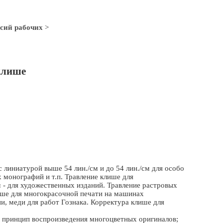
сий рабочих
>
клише
 линиатурой выше 54 лин./см и до 54 лин./см для особо
монографий и т.п. Травление клише для
м - для художественных изданий. Травление растровых
ише для многокрасочной печати на машинах
и, меди для работ Гознака. Корректура клише для
 принцип воспроизведения многоцветных оригиналов;