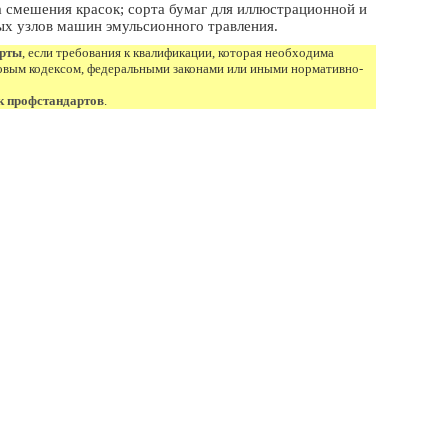
ла смешения красок; сорта бумаг для иллюстрационной и
ых узлов машин эмульсионного травления.
арты
, если требования к квалификации, которая необходима
овым кодексом, федеральными законами или иными нормативно-
к профстандартов
.