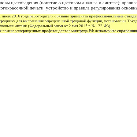
новы цветоведения (понятие о цветовом анализе и синтезе); прави
огокрасочной печати; устройство и правила регулирования основн
1 июля 2016 года работодатели обязаны применять
профессиональные станд
труднику для выполнения определенной трудовой функции, установлены Труд
авовыми актами (Федеральный закон от 2 мая 2015 г. № 122-ФЗ).
я поиска утвержденных профстандартов минтруда РФ используйте
справочни