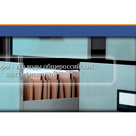
рм - все коды общероссийских
классификаторов