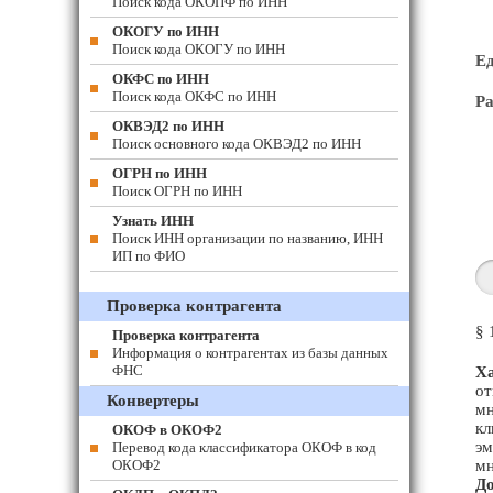
Поиск кода ОКОПФ по ИНН
ОКОГУ по ИНН
Поиск кода ОКОГУ по ИНН
Е
ОКФС по ИНН
Поиск кода ОКФС по ИНН
Ра
ОКВЭД2 по ИНН
Поиск основного кода ОКВЭД2 по ИНН
ОГРН по ИНН
Поиск ОГРН по ИНН
Узнать ИНН
Поиск ИНН организации по названию, ИНН
ИП по ФИО
Проверка контрагента
§ 
Проверка контрагента
Информация о контрагентах из базы данных
ФНС
Ха
от
Конвертеры
мн
кл
ОКОФ в ОКОФ2
эм
Перевод кода классификатора ОКОФ в код
ОКОФ2
мн
До