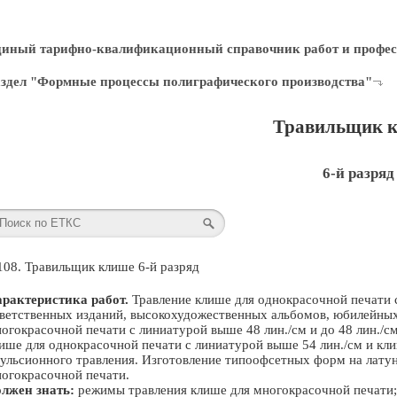
диный тарифно-квалификационный справочник работ и профес
здел "Формные процессы полиграфического производства"
Травильщик 
6-й разряд
108. Травильщик клише 6-й разряд
рактеристика работ.
Травление клише для однокрасочной печати с
ветственных изданий, высокохудожественных альбомов, юбилейных 
огокрасочной печати с линиатурой выше 48 лин./см и до 48 лин./с
ише для однокрасочной печати с линиатурой выше 54 лин./см и кл
ульсионного травления. Изготовление типоофсетных форм на латун
огокрасочной печати.
лжен знать:
режимы травления клише для многокрасочной печати;