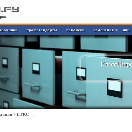
ров
авочники
профстандарты
вакансии
изменения
инн
КлассИнфо
лавная
>
ЕТКС