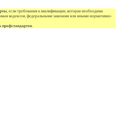
арты
, если требования к квалификации, которая необходима
овым кодексом, федеральными законами или иными нормативно-
к профстандартов
.