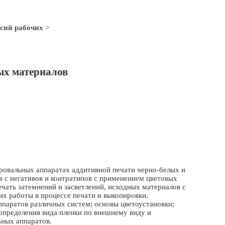
сий рабочих
>
х материалов
ировальных аппаратах аддитивной печати черно-белых и
с негативов и контратипов с применением цветовых
чать затемнений и засветлений, исходных материалов с
их работы в процессе печати и выкопировки.
паратов различных систем; основы цветоустановки;
определения вида пленки по внешнему виду и
ьных аппаратов.