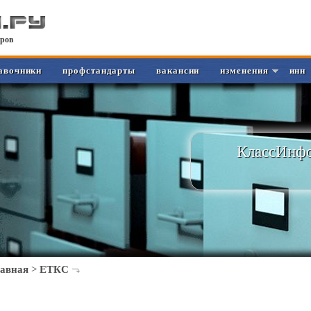
ров
авочники
профстандарты
вакансии
изменения
инн
КлассИнфо
лавная
>
ЕТКС