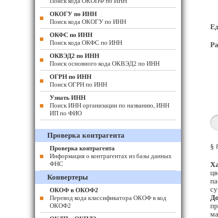
Поиск кода ОКОПФ по ИНН
ОКОГУ по ИНН
Поиск кода ОКОГУ по ИНН
Е
ОКФС по ИНН
Поиск кода ОКФС по ИНН
Ра
ОКВЭД2 по ИНН
Поиск основного кода ОКВЭД2 по ИНН
ОГРН по ИНН
Поиск ОГРН по ИНН
Узнать ИНН
Поиск ИНН организации по названию, ИНН
ИП по ФИО
Проверка контрагента
§ 
Проверка контрагента
Информация о контрагентах из базы данных
ФНС
Ха
цв
Конвертеры
па
су
ОКОФ в ОКОФ2
До
Перевод кода классификатора ОКОФ в код
ОКОФ2
пр
ма