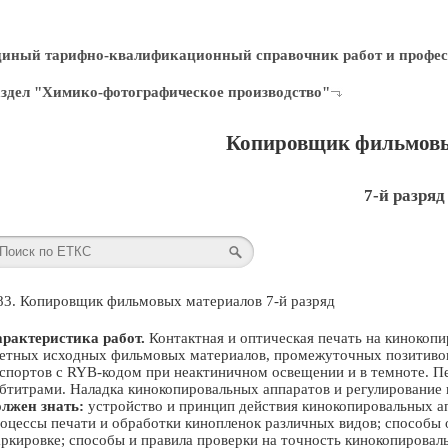
диный тарифно-квалификационный справочник работ и профес
здел "Химико-фотографическое производство"
Копировщик фильмовы
7-й разряд
83. Копировщик фильмовых материалов 7-й разряд
рактеристика работ.
Контактная и оптическая печать на кинокоп
етных исходных фильмовых материалов, промежуточных позитивов 
спортов с RYB-кодом при неактиничном освещении и в темноте. Пе
бтитрами. Наладка кинокопировальных аппаратов и регулирование 
лжен знать:
устройство и принцип действия кинокопировальных ап
оцессы печати и обработки кинопленок различных видов; способы 
ркировке; способы и правила проверки на точность кинокопировал