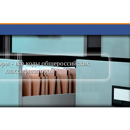
рм - все коды общероссийских
классификаторов