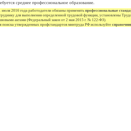
ебуется среднее профессиональное образование.
1 июля 2016 года работодатели обязаны применять
профессиональные станд
труднику для выполнения определенной трудовой функции, установлены Труд
авовыми актами (Федеральный закон от 2 мая 2015 г. № 122-ФЗ).
я поиска утвержденных профстандартов минтруда РФ используйте
справочни