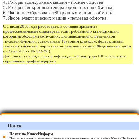
4. Роторы асинхронных машин - полная обмотка.
5. Роторы синхронных генераторов - полная обмотка.
6. Якори преобразователей крупных машин - обмотка.
7. Якори электрических машин - петлевая обмотка.
С 1 июля 2016 года работодатели обязаны применять
профессиональные стандарты
, если требования к квалификации,
которая необходима сотруднику для выполнения определенной
трудовой функции, установлены Трудовым кодексом, федеральными
законами или иными нормативно-правовыми актами (Федеральный закон
от 2 мая 2015 г. № 122-ФЗ).
Для поиска утвержденных профстандартов минтруда РФ используйте
справочник профстандартов
.
Поиск
Поиск по КлассИнформ
Поиск по всем классификаторам и справочникам на сайте КлассИнформ