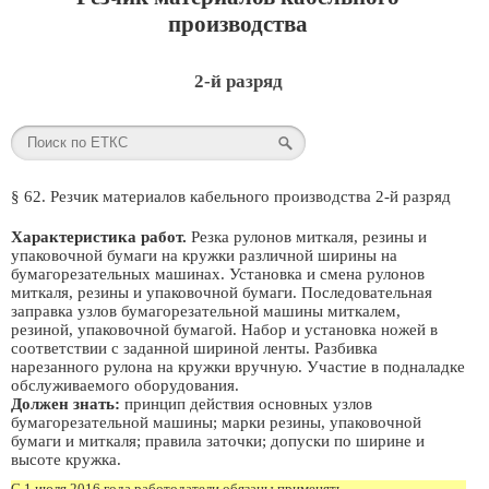
производства
2-й разряд
§ 62. Резчик материалов кабельного производства 2-й разряд
Характеристика работ.
Резка рулонов миткаля, резины и
упаковочной бумаги на кружки различной ширины на
бумагорезательных машинах. Установка и смена рулонов
миткаля, резины и упаковочной бумаги. Последовательная
заправка узлов бумагорезательной машины миткалем,
резиной, упаковочной бумагой. Набор и установка ножей в
соответствии с заданной шириной ленты. Разбивка
нарезанного рулона на кружки вручную. Участие в подналадке
обслуживаемого оборудования.
Должен знать:
принцип действия основных узлов
бумагорезательной машины; марки резины, упаковочной
бумаги и миткаля; правила заточки; допуски по ширине и
высоте кружка.
С 1 июля 2016 года работодатели обязаны применять