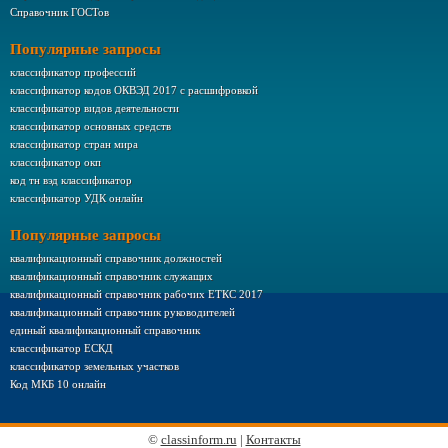
Справочник ГОСТов
Популярные запросы
классификатор профессий
классификатор кодов ОКВЭД 2017 с расшифровкой
классификатор видов деятельности
классификатор основных средств
классификатор стран мира
классификатор окп
код тн вэд классификатор
классификатор УДК онлайн
Популярные запросы
квалификационный справочник должностей
квалификационный справочник служащих
квалификационный справочник рабочих ЕТКС 2017
квалификационный справочник руководителей
единый квалификационный справочник
классификатор ЕСКД
классификатор земельных участков
Код МКБ 10 онлайн
©
classinform.ru
|
Контакты