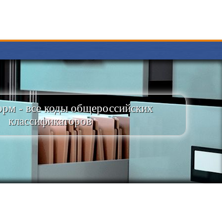
рм - все коды общероссийских
классификаторов