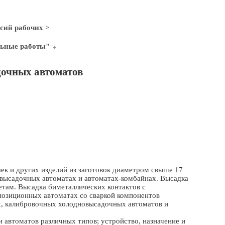
сий рабочих
>
льные работы"
очных автоматов
гаек и других изделий из заготовок диаметром свыше 17
высадочных автоматах и автоматах-комбайнах. Высадка
тетам. Высадка биметаллических контактов с
позиционных автоматах со сваркой компонентов
х, калибровочных холодновысадочных автоматов и
 автоматов различных типов; устройство, назначение и