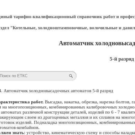
диный тарифно-квалификационный справочник работ и профес
здел "Котельные, холодноштамповочные, волочильные и дави
Автоматчик холодновысад
5-й разряд
4. Автоматчик холодновысадочных автоматов 5-й разряд
рактеристика работ.
Высадка, накатка, обрезка, нарезка болтов, 
 на многопозиционных, комбинированных калибровочных холодно
 автоматах различной конструкции деталей, изделий по 6 - 7 квали
акирующим слоем из драгоценных металлов и их сплавов на много
готовок изделий. Подналадка многопозиционных, комбинированны
томатов-комбайнов.
лжен знать:
устройство, кинематическую схему и способы наладки