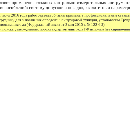
ловия применения сложных контрольно-измерительных инструмент
испособлений; систему допусков и посадок, квалитетов и параметр
1 июля 2016 года работодатели обязаны применять
профессиональные станд
труднику для выполнения определенной трудовой функции, установлены Труд
авовыми актами (Федеральный закон от 2 мая 2015 г. № 122-ФЗ).
я поиска утвержденных профстандартов минтруда РФ используйте
справочни