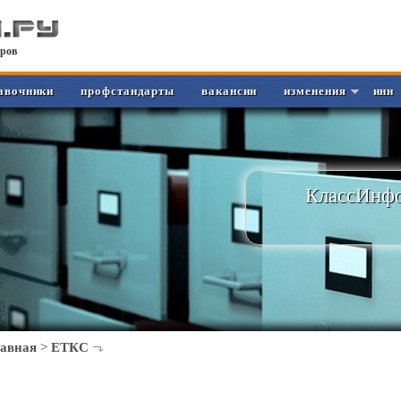
ров
авочники
профстандарты
вакансии
изменения
инн
КлассИнфо
лавная
>
ЕТКС