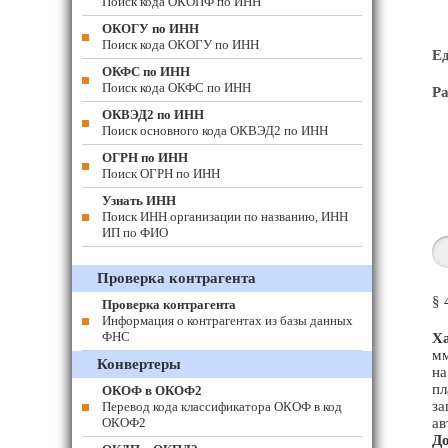
Поиск кода ОКОПФ по ИНН
ОКОГУ по ИНН
Поиск кода ОКОГУ по ИНН
Е
ОКФС по ИНН
Поиск кода ОКФС по ИНН
Ра
ОКВЭД2 по ИНН
Поиск основного кода ОКВЭД2 по ИНН
ОГРН по ИНН
Поиск ОГРН по ИНН
Узнать ИНН
Поиск ИНН организации по названию, ИНН
ИП по ФИО
Проверка контрагента
§ 
Проверка контрагента
Информация о контрагентах из базы данных
ФНС
Ха
мм
Конвертеры
на
пл
ОКОФ в ОКОФ2
за
Перевод кода классификатора ОКОФ в код
ОКОФ2
ав
До