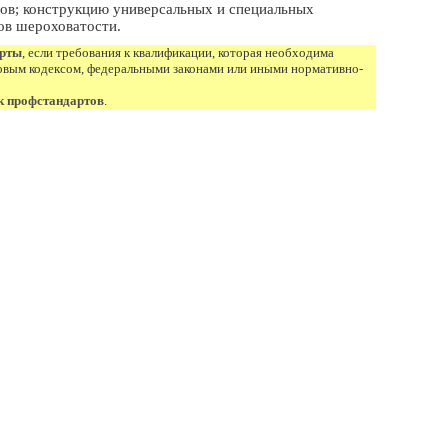
ов; конструкцию универсальных и специальных
ов шероховатости.
арты
, если требования к квалификации, которая необходима
овым кодексом, федеральными законами или иными нормативно-
к профстандартов
.