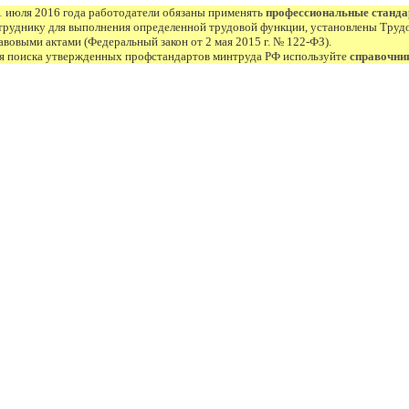
1 июля 2016 года работодатели обязаны применять
профессиональные станд
труднику для выполнения определенной трудовой функции, установлены Труд
авовыми актами (Федеральный закон от 2 мая 2015 г. № 122-ФЗ).
я поиска утвержденных профстандартов минтруда РФ используйте
справочни