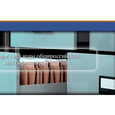
рм - все коды общероссийских
классификаторов