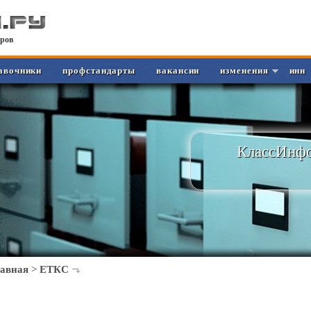
ров
авочники
профстандарты
вакансии
изменения
инн
КлассИнфо
лавная
>
ЕТКС