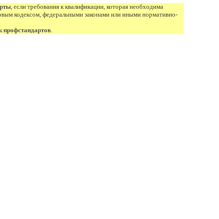
арты
, если требования к квалификации, которая необходима
овым кодексом, федеральными законами или иными нормативно-
к профстандартов
.