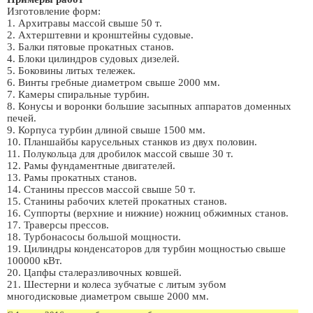
Изготовление форм:
1. Архитравы массой свыше 50 т.
2. Ахтерштевни и кронштейны судовые.
3. Балки пятовые прокатных станов.
4. Блоки цилиндров судовых дизелей.
5. Боковины литых тележек.
6. Винты гребные диаметром свыше 2000 мм.
7. Камеры спиральные турбин.
8. Конусы и воронки большие засыпных аппаратов доменных
печей.
9. Корпуса турбин длиной свыше 1500 мм.
10. Планшайбы карусельных станков из двух половин.
11. Полукольца для дробилок массой свыше 30 т.
12. Рамы фундаментные двигателей.
13. Рамы прокатных станов.
14. Станины прессов массой свыше 50 т.
15. Станины рабочих клетей прокатных станов.
16. Суппорты (верхние и нижние) ножниц обжимных станов.
17. Траверсы прессов.
18. Турбонасосы большой мощности.
19. Цилиндры конденсаторов для турбин мощностью свыше
100000 кВт.
20. Цапфы сталеразливочных ковшей.
21. Шестерни и колеса зубчатые с литым зубом
многодисковые диаметром свыше 2000 мм.