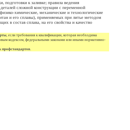
и, подготовки к заливке; правила ведения
 деталей сложной конструкции с переменной
 физико-химические, механические и технологические
титан и его сплавы), применяемых при литье методом
их в состав сплава, на его свойства и качество
арты
, если требования к квалификации, которая необходима
овым кодексом, федеральными законами или иными нормативно-
к профстандартов
.