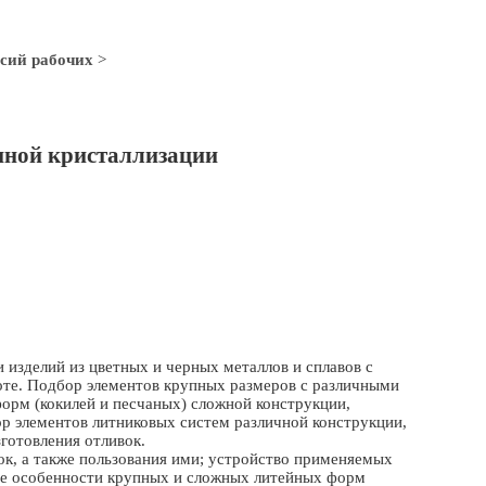
сий рабочих
>
нной кристаллизации
изделий из цветных и черных металлов и сплавов с
те. Подбор элементов крупных размеров с различными
орм (кокилей и песчаных) сложной конструкции,
р элементов литниковых систем различной конструкции,
зготовления отливок.
к, а также пользования ими; устройство применяемых
ые особенности крупных и сложных литейных форм