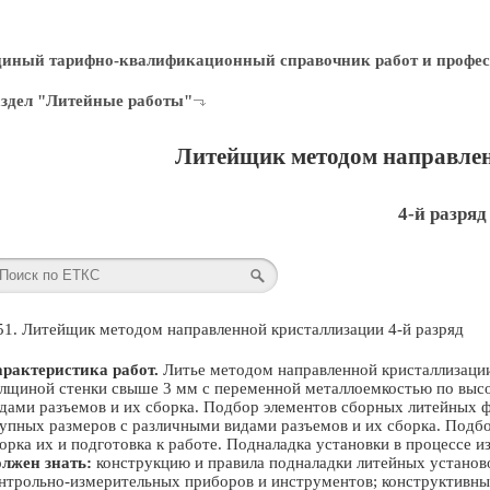
диный тарифно-квалификационный справочник работ и профес
здел "Литейные работы"
Литейщик методом направле
4-й разряд
51. Литейщик методом направленной кристаллизации 4-й разряд
рактеристика работ.
Литье методом направленной кристаллизации 
лщиной стенки свыше 3 мм с переменной металлоемкостью по высо
дами разъемов и их сборка. Подбор элементов сборных литейных ф
упных размеров с различными видами разъемов и их сборка. Подбо
орка их и подготовка к работе. Подналадка установки в процессе и
лжен знать:
конструкцию и правила подналадки литейных установо
нтрольно-измерительных приборов и инструментов; конструктивн