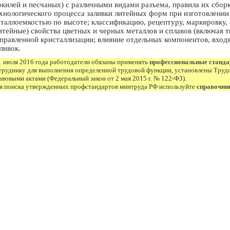
окилей и песчаных) с различными видами разъема, правила их сборк
хнологического процесса заливки литейных форм при изготовлении
таллоемкостью по высоте; классификацию, рецептуру, маркировку,
итейные) свойства цветных и черных металлов и сплавов (включая 
правленной кристаллизации; влияние отдельных компонентов, входящ
ливок.
1 июля 2016 года работодатели обязаны применять
профессиональные станд
труднику для выполнения определенной трудовой функции, установлены Труд
авовыми актами (Федеральный закон от 2 мая 2015 г. № 122-ФЗ).
я поиска утвержденных профстандартов минтруда РФ используйте
справочни