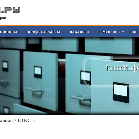
ров
авочники
профстандарты
вакансии
изменения
инн
КлассИнфо
лавная
>
ЕТКС