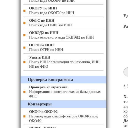
Поиск кода ОКОПФ по ИНН
ОКОГУ по ИНН
Поиск кода ОКОГУ по ИНН
Е
ОКФС по ИНН
Поиск кода ОКФС по ИНН
Ра
ОКВЭД2 по ИНН
Поиск основного кода ОКВЭД2 по ИНН
ОГРН по ИНН
Поиск ОГРН по ИНН
Узнать ИНН
Поиск ИНН организации по названию, ИНН
ИП по ФИО
Проверка контрагента
§ 
Проверка контрагента
Информация о контрагентах из базы данных
ФНС
Ха
то
Конвертеры
ви
кр
ОКОФ в ОКОФ2
сб
Перевод кода классификатора ОКОФ в код
ОКОФ2
До
ко