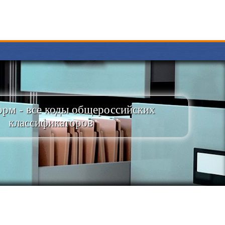
рм - все коды общероссийских
классификаторов