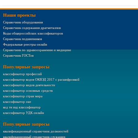
Наши проекты
Справочник оборудования
Справочник содержания драгметаллов
Коды общероссийских классификаторов
Справочник подшипников
Федеральные реестры онлайн
Справочник по здравоохранению и медицине
Справочник ГОСТов
Популярные запросы
классификатор профессий
классификатор кодов ОКВЭД 2017 с расшифровкой
классификатор видов деятельности
классификатор основных средств
классификатор стран мира
классификатор окп
код тн вэд классификатор
классификатор УДК онлайн
Популярные запросы
квалификационный справочник должностей
квалификационный справочник служащих