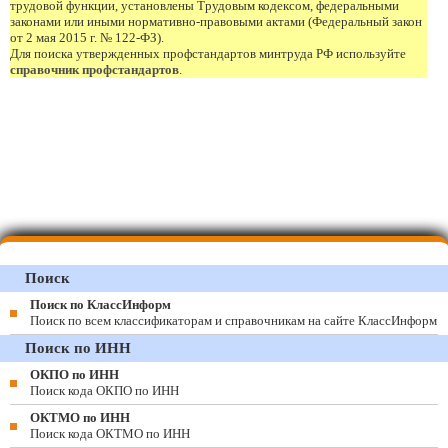
трудовой функции, установлены Трудовым кодексом, федеральными
законами или иными нормативно-правовыми актами (Федеральный закон
от 2 мая 2015 г. № 122-ФЗ).
Для поиска утвержденных профстандартов минтруда РФ используйте
справочник профстандартов
.
Поиск
Поиск по КлассИнформ
Поиск по всем классификаторам и справочникам на сайте КлассИнформ
Поиск по ИНН
ОКПО по ИНН
Поиск кода ОКПО по ИНН
ОКТМО по ИНН
Поиск кода ОКТМО по ИНН