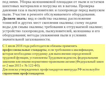
под ними. Уборка колошниковой площадки от пыли и остатков
шихтовых материалов и погрузка их в вагоны. Проверка
давления газа в пылеуловителях и газопроводе перед выпуском
пыли. Участие в ремонте обслуживаемого оборудования.
Должен знать:
вид и свойства окалины; расположение
тоннелей и других мест скопления окалины; схему подачи
воды для смыва окалины; требования к отгружаемой окалине;
устройство газопроводов, пылеуловителей, колошника и его
оборудования; методы увлажнения пыли в условиях
значительной загазованности.
С 1 июля 2016 года работодатели обязаны применять
профессиональные стандарты
, если требования к квалификации,
которая необходима сотруднику для выполнения определенной
трудовой функции, установлены Трудовым кодексом, федеральными
законами или иными нормативно-правовыми актами (Федеральный закон
от 2 мая 2015 г. № 122-ФЗ).
Для поиска утвержденных профстандартов минтруда РФ используйте
справочник профстандартов
.