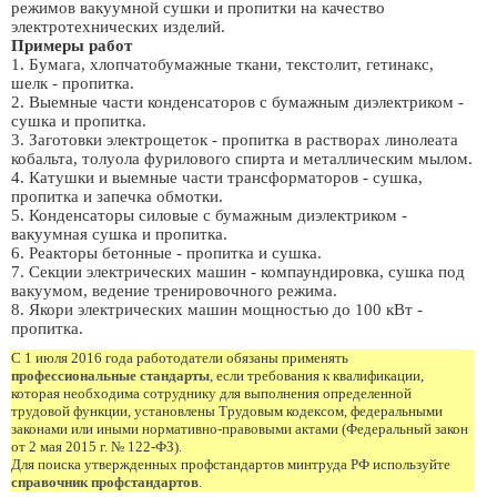
режимов вакуумной сушки и пропитки на качество
электротехнических изделий.
Примеры работ
1. Бумага, хлопчатобумажные ткани, текстолит, гетинакс,
шелк - пропитка.
2. Выемные части конденсаторов с бумажным диэлектриком -
сушка и пропитка.
3. Заготовки электрощеток - пропитка в растворах линолеата
кобальта, толуола фурилового спирта и металлическим мылом.
4. Катушки и выемные части трансформаторов - сушка,
пропитка и запечка обмотки.
5. Конденсаторы силовые с бумажным диэлектриком -
вакуумная сушка и пропитка.
6. Реакторы бетонные - пропитка и сушка.
7. Секции электрических машин - компаундировка, сушка под
вакуумом, ведение тренировочного режима.
8. Якори электрических машин мощностью до 100 кВт -
пропитка.
С 1 июля 2016 года работодатели обязаны применять
профессиональные стандарты
, если требования к квалификации,
которая необходима сотруднику для выполнения определенной
трудовой функции, установлены Трудовым кодексом, федеральными
законами или иными нормативно-правовыми актами (Федеральный закон
от 2 мая 2015 г. № 122-ФЗ).
Для поиска утвержденных профстандартов минтруда РФ используйте
справочник профстандартов
.