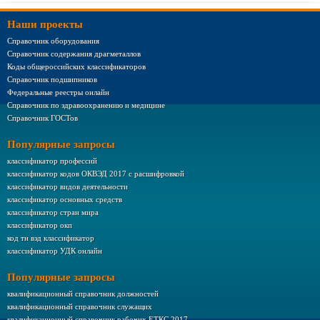
Наши проекты
Справочник оборудования
Справочник содержания драгметаллов
Коды общероссийских классификаторов
Справочник подшипников
Федеральные реестры онлайн
Справочник по здравоохранению и медицине
Справочник ГОСТов
Популярные запросы
классификатор профессий
классификатор кодов ОКВЭД 2017 с расшифровкой
классификатор видов деятельности
классификатор основных средств
классификатор стран мира
классификатор окп
код тн вэд классификатор
классификатор УДК онлайн
Популярные запросы
квалификационный справочник должностей
квалификационный справочник служащих
квалификационный справочник рабочих ЕТКС 2017