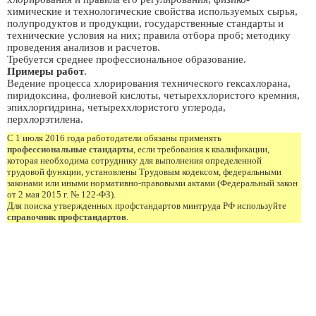
химические и технологические свойства используемых сырья,
полупродуктов и продукции, государственные стандарты и
технические условия на них; правила отбора проб; методику
проведения анализов и расчетов.
Требуется среднее профессиональное образование.
Примеры работ
.
Ведение процесса хлорирования технического гексахлорана,
пиридоксина, фолиевой кислоты, четыреххлористого кремния,
эпихлоргидрина, четыреххлористого углерода,
перхлорэтилена.
С 1 июля 2016 года работодатели обязаны применять
профессиональные стандарты
, если требования к квалификации,
которая необходима сотруднику для выполнения определенной
трудовой функции, установлены Трудовым кодексом, федеральными
законами или иными нормативно-правовыми актами (Федеральный закон
от 2 мая 2015 г. № 122-ФЗ).
Для поиска утвержденных профстандартов минтруда РФ используйте
справочник профстандартов
.