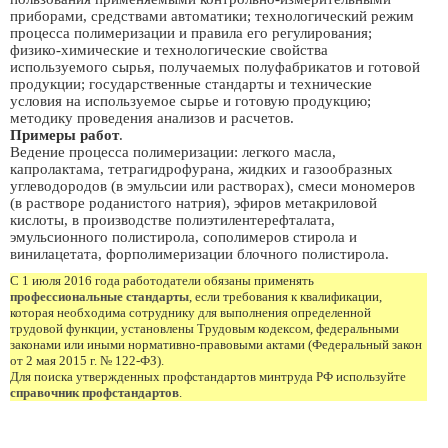
приборами, средствами автоматики; технологический режим
процесса полимеризации и правила его регулирования;
физико-химические и технологические свойства
используемого сырья, получаемых полуфабрикатов и готовой
продукции; государственные стандарты и технические
условия на используемое сырье и готовую продукцию;
методику проведения анализов и расчетов.
Примеры работ
.
Ведение процесса полимеризации: легкого масла,
капролактама, тетрагидрофурана, жидких и газообразных
углеводородов (в эмульсии или растворах), смеси мономеров
(в растворе роданистого натрия), эфиров метакриловой
кислоты, в производстве полиэтилентерефталата,
эмульсионного полистирола, сополимеров стирола и
винилацетата, форполимеризации блочного полистирола.
С 1 июля 2016 года работодатели обязаны применять
профессиональные стандарты
, если требования к квалификации,
которая необходима сотруднику для выполнения определенной
трудовой функции, установлены Трудовым кодексом, федеральными
законами или иными нормативно-правовыми актами (Федеральный закон
от 2 мая 2015 г. № 122-ФЗ).
Для поиска утвержденных профстандартов минтруда РФ используйте
справочник профстандартов
.