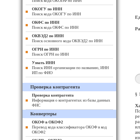
Поиск кода ОКОПФ по ИНН
ОКОГУ по ИНН
Поиск кода ОКОГУ по ИНН
Е
ОКФС по ИНН
Поиск кода ОКФС по ИНН
Ра
ОКВЭД2 по ИНН
Поиск основного кода ОКВЭД2 по ИНН
ОГРН по ИНН
Поиск ОГРН по ИНН
Узнать ИНН
Поиск ИНН организации по названию, ИНН
ИП по ФИО
Проверка контрагента
§ 
Проверка контрагента
Информация о контрагентах из базы данных
ФНС
Ха
По
Конвертеры
ре
ра
ОКОФ в ОКОФ2
ил
Перевод кода классификатора ОКОФ в код
ОКОФ2
ан
из