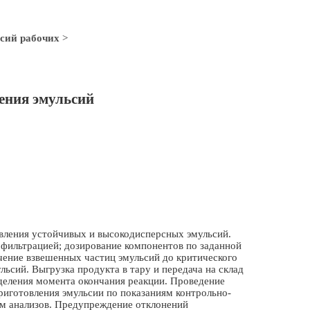
сий рабочих
>
ения эмульсий
вления устойчивых и высокодисперсных эмульсий.
 фильтрацией; дозирование компонентов по заданной
ьчение взвешенных частиц эмульсий до критического
ьсий. Выгрузка продукта в тару и передача на склад
деления момента окончания реакции. Проведение
риготовления эмульсии по показаниям контрольно-
ам анализов. Предупреждение отклонений