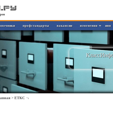
ров
авочники
профстандарты
вакансии
изменения
инн
КлассИнфо
лавная
>
ЕТКС