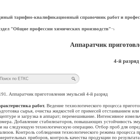
диный тарифно-квалификационный справочник работ и профес
здел "Общие профессии химических производств"
Аппаратчик приготовл
4-й разряд
191. Аппаратчик приготовления эмульсий 4-й разряд
рактеристика работ.
Ведение технологического процесса пригото
дготовка сырья, очистка жидкостей от примесей отстаиванием или
цептуре и загрузка в аппарат; перемешивание. Интенсивное измел
змера. Добавление стабилизаторов, повышающих устойчивость эмул
и на следующую технологическую операцию. Отбор проб для опре
ализов. Контроль соблюдения технологического режима процесса п
мерительных приборов, контроль качества продукции по результат