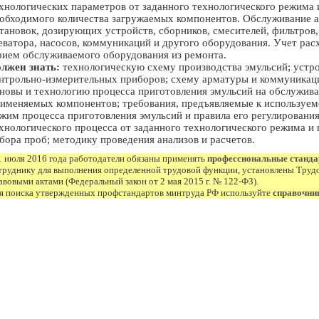
хнологических параметров от заданного технологического режима 
обходимого количества загружаемых компонентов. Обслуживание ап
тановок, дозирующих устройств, сборников, смесителей, фильтров
еватора, насосов, коммуникаций и другого оборудования. Учет рас
ием обслуживаемого оборудования из ремонта.
лжен знать:
технологическую схему производства эмульсий; устр
нтрольно-измерительных приборов; схему арматуры и коммуникац
новы и технологию процесса приготовления эмульсий на обслужива
именяемых компонентов; требования, предъявляемые к используем
жим процесса приготовления эмульсий и правила его регулировани
хнологического процесса от заданного технологического режима и
бора проб; методику проведения анализов и расчетов.
1 июля 2016 года работодатели обязаны применять
профессиональные станд
труднику для выполнения определенной трудовой функции, установлены Труд
авовыми актами (Федеральный закон от 2 мая 2015 г. № 122-ФЗ).
я поиска утвержденных профстандартов минтруда РФ используйте
справочни