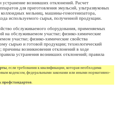
и устранение возникших отклонений. Расчет
паратов для приготовления эмульсий, ультразвуковых
, коллоидных мельниц, машины-гомогенизатора,
хода используемого сырья, полученной продукции.
ойство обслуживаемого оборудования, применяемых
ий на обслуживаемом участке; физико-химические
емом участке; физико-химические свойства
ому сырью и готовой продукции; технологический
я; причины возникновения отклонений в ходе
 правила устранения возникших отклонений; правила
арты
, если требования к квалификации, которая необходима
овым кодексом, федеральными законами или иными нормативно-
к профстандартов
.