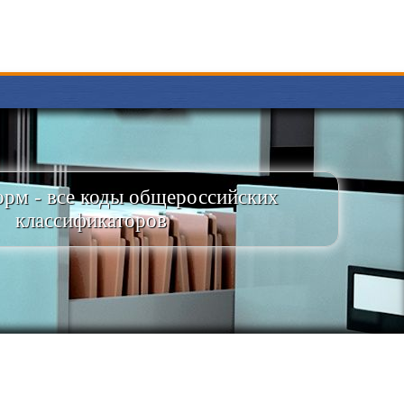
рм - все коды общероссийских
классификаторов