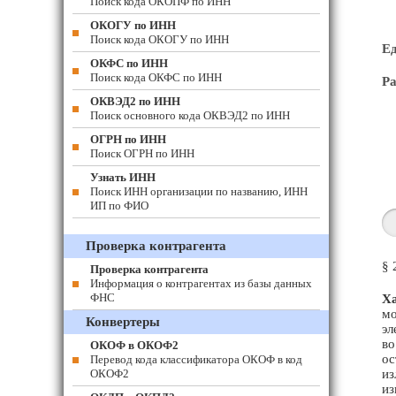
Поиск кода ОКОПФ по ИНН
ОКОГУ по ИНН
Поиск кода ОКОГУ по ИНН
Е
ОКФС по ИНН
Поиск кода ОКФС по ИНН
Ра
ОКВЭД2 по ИНН
Поиск основного кода ОКВЭД2 по ИНН
ОГРН по ИНН
Поиск ОГРН по ИНН
Узнать ИНН
Поиск ИНН организации по названию, ИНН
ИП по ФИО
Проверка контрагента
§ 
Проверка контрагента
Информация о контрагентах из базы данных
ФНС
Ха
мо
Конвертеры
эл
во
ОКОФ в ОКОФ2
ос
Перевод кода классификатора ОКОФ в код
ОКОФ2
из
из