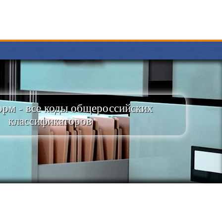
рм - все коды общероссийских
классификаторов