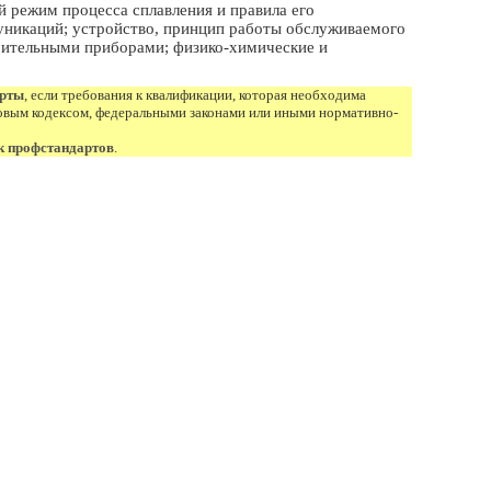
й режим процесса сплавления и правила его
муникаций; устройство, принцип работы обслуживаемого
рительными приборами; физико-химические и
.
арты
, если требования к квалификации, которая необходима
овым кодексом, федеральными законами или иными нормативно-
к профстандартов
.