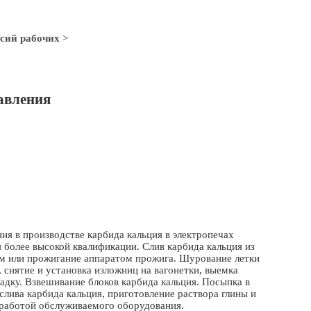
сий рабочих
>
авления
ия в производстве карбида кальция в электропечах
более высокой квалификации. Слив карбида кальция из
ком или прожигание аппаратом прожига. Шурование летки
, снятие и установка изложниц на вагонетки, выемка
адку. Взвешивание блоков карбида кальция. Посыпка в
слива карбида кальция, приготовление раствора глины и
и работой обслуживаемого оборудования.