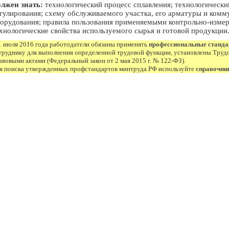
лжен знать:
технологический процесс сплавления; технологически
гулирования; схему обслуживаемого участка, его арматуры и ком
орудования; правила пользования применяемыми контрольно-изме
хнологические свойства используемого сырья и готовой продукции
1 июля 2016 года работодатели обязаны применять
профессиональные станд
труднику для выполнения определенной трудовой функции, установлены Труд
авовыми актами (Федеральный закон от 2 мая 2015 г. № 122-ФЗ).
я поиска утвержденных профстандартов минтруда РФ используйте
справочни