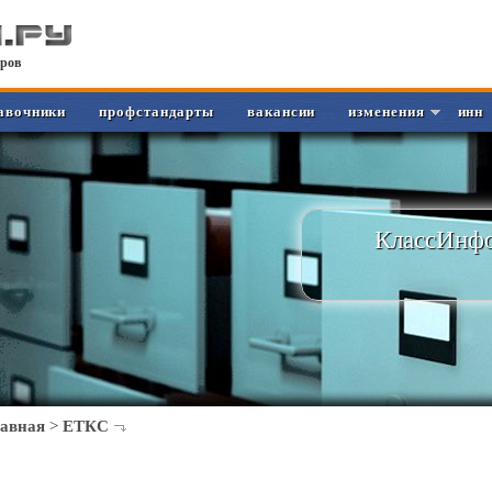
ров
авочники
профстандарты
вакансии
изменения
инн
КлассИнфо
лавная
>
ЕТКС