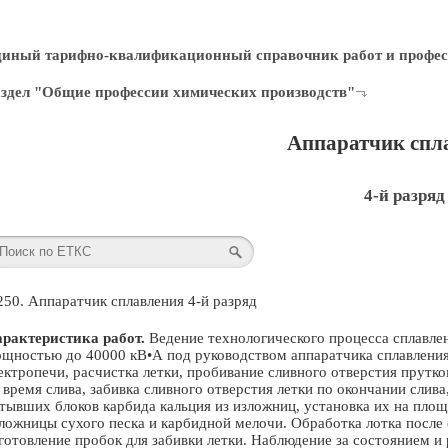
диный тарифно-квалификационный справочник работ и профес
здел "Общие профессии химических производств"
Аппаратчик спл
4-й разряд
250. Аппаратчик сплавления 4-й разряд
рактеристика работ.
Ведение технологического процесса сплавлен
щностью до 40000 кВ•А под руководством аппаратчика сплавления 
ектропечи, расчистка летки, пробивание сливного отверстия прут
 время слива, забивка сливного отверстия летки по окончании слива
тывших блоков карбида кальция из изложниц, установка их на площ
ложницы сухого песка и карбидной мелочи. Обработка лотка после 
готовление пробок для забивки летки. Наблюдение за состоянием 