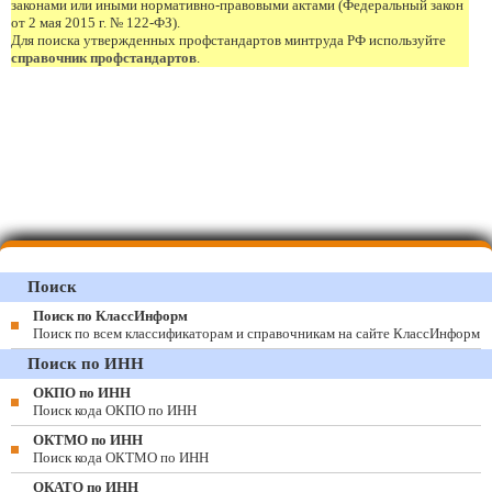
законами или иными нормативно-правовыми актами (Федеральный закон
от 2 мая 2015 г. № 122-ФЗ).
Для поиска утвержденных профстандартов минтруда РФ используйте
справочник профстандартов
.
Поиск
Поиск по КлассИнформ
Поиск по всем классификаторам и справочникам на сайте КлассИнформ
Поиск по ИНН
ОКПО по ИНН
Поиск кода ОКПО по ИНН
ОКТМО по ИНН
Поиск кода ОКТМО по ИНН
ОКАТО по ИНН