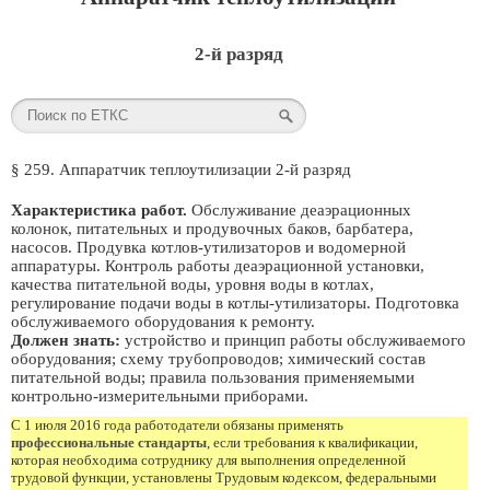
2-й разряд
§ 259. Аппаратчик теплоутилизации 2-й разряд
Характеристика работ.
Обслуживание деаэрационных
колонок, питательных и продувочных баков, барбатера,
насосов. Продувка котлов-утилизаторов и водомерной
аппаратуры. Контроль работы деаэрационной установки,
качества питательной воды, уровня воды в котлах,
регулирование подачи воды в котлы-утилизаторы. Подготовка
обслуживаемого оборудования к ремонту.
Должен знать:
устройство и принцип работы обслуживаемого
оборудования; схему трубопроводов; химический состав
питательной воды; правила пользования применяемыми
контрольно-измерительными приборами.
С 1 июля 2016 года работодатели обязаны применять
профессиональные стандарты
, если требования к квалификации,
которая необходима сотруднику для выполнения определенной
трудовой функции, установлены Трудовым кодексом, федеральными