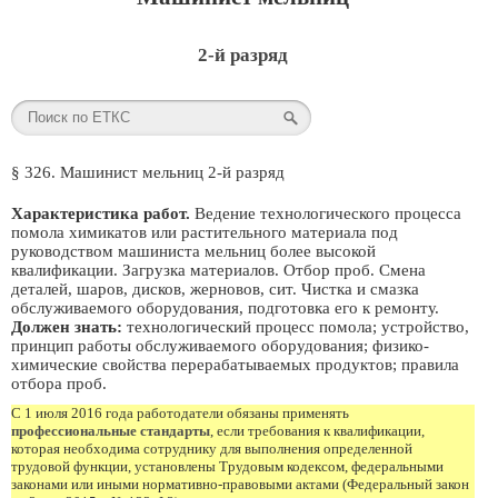
2-й разряд
§ 326. Машинист мельниц 2-й разряд
Характеристика работ.
Ведение технологического процесса
помола химикатов или растительного материала под
руководством машиниста мельниц более высокой
квалификации. Загрузка материалов. Отбор проб. Смена
деталей, шаров, дисков, жерновов, сит. Чистка и смазка
обслуживаемого оборудования, подготовка его к ремонту.
Должен знать:
технологический процесс помола; устройство,
принцип работы обслуживаемого оборудования; физико-
химические свойства перерабатываемых продуктов; правила
отбора проб.
С 1 июля 2016 года работодатели обязаны применять
профессиональные стандарты
, если требования к квалификации,
которая необходима сотруднику для выполнения определенной
трудовой функции, установлены Трудовым кодексом, федеральными
законами или иными нормативно-правовыми актами (Федеральный закон