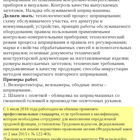
приборов и визуально. Контроль качества выпускаемых
заготовок. Наладка обслуживаемой шприц-машины.
Должен знать:
технологический процесс шпринцевания;
схему обслуживаемого участка, его арматуры и
коммуникаций; устройство, принцип работы обслуживаемого
оборудования; правила пользования применяемыми
контрольно-измерительными приборами; технологический
режим процесса шприцевания и правила его регулирования;
марки и свойства обрабатываемых смесей и вспомогательных
материалов; основные документы технической
конструкторской документации на изготавливаемые изделия;
размеры выпускаемых заготовок; технические требования,
предъявляемые к качеству продукции; способы инкрустации
методом многократного повторного шприцевания.
Примеры работ
.
1. Велопротекторы, велокамеры, ободные ленты -
шприцевание.
2. Шланги с оплеткой - облицовка на шприц-машинах со
скошенной головкой в производстве оплеточных рукавов.
С 1 июля 2016 года работодатели обязаны применять
профессиональные стандарты
, если требования к квалификации,
которая необходима сотруднику для выполнения определенной
трудовой функции, установлены Трудовым кодексом, федеральными
законами или иными нормативно-правовыми актами (Федеральный закон
от 2 мая 2015 г. № 122-ФЗ).
Для поиска утвержденных профстандартов минтруда РФ используйте