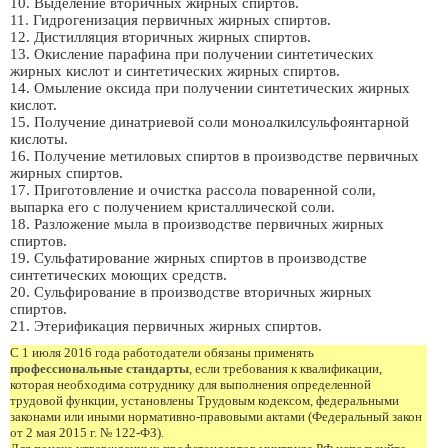
10. Выделение вторичных жирных спиртов.
11. Гидрогенизация первичных жирных спиртов.
12. Дистилляция вторичных жирных спиртов.
13. Окисление парафина при получении синтетических
жирных кислот и синтетических жирных спиртов.
14. Омыление оксида при получении синтетических жирных
кислот.
15. Получение динатриевой соли моноалкилсульфоянтарной
кислоты.
16. Получение метиловых спиртов в производстве первичных
жирных спиртов.
17. Приготовление и очистка рассола поваренной соли,
выпарка его с получением кристаллической соли.
18. Разложение мыла в производстве первичных жирных
спиртов.
19. Сульфатирование жирных спиртов в производстве
синтетических моющих средств.
20. Сульфирование в производстве вторичных жирных
спиртов.
21. Этерификация первичных жирных спиртов.
С 1 июля 2016 года работодатели обязаны применять
профессиональные стандарты
, если требования к квалификации,
которая необходима сотруднику для выполнения определенной
трудовой функции, установлены Трудовым кодексом, федеральными
законами или иными нормативно-правовыми актами (Федеральный закон
от 2 мая 2015 г. № 122-ФЗ).