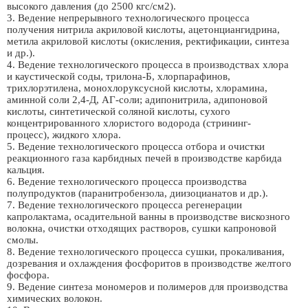
высокого давления (до 2500 кгс/см2).
3. Ведение непрерывного технологического процесса
получения нитрила акриловой кислоты, ацетонциангидрина,
метила акриловой кислоты (окисления, ректификации, синтеза
и др.).
4. Ведение технологического процесса в производствах хлора
и каустической соды, трилона-Б, хлорпарафинов,
трихлорэтилена, монохлоруксусной кислоты, хлорамина,
аминной соли 2,4-Д, АГ-соли; адипонитрила, адипоновой
кислоты, синтетической соляной кислоты, сухого
концентрированного хлористого водорода (стрининг-
процесс), жидкого хлора.
5. Ведение технологического процесса отбора и очистки
реакционного газа карбидных печей в производстве карбида
кальция.
6. Ведение технологического процесса производства
полупродуктов (паранитробензола, диизоцианатов и др.).
7. Ведение технологического процесса регенерации
капролактама, осадительной ванны в производстве вискозного
волокна, очистки отходящих растворов, сушки капроновой
смолы.
8. Ведение технологического процесса сушки, прокаливания,
дозревания и охлаждения фосфоритов в производстве желтого
фосфора.
9. Ведение синтеза мономеров и полимеров для производства
химических волокон.