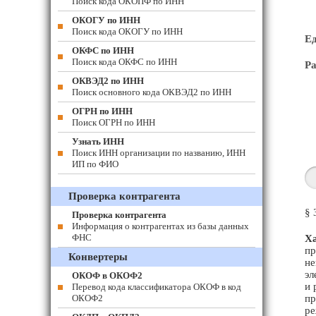
Поиск кода ОКОПФ по ИНН
ОКОГУ по ИНН
Поиск кода ОКОГУ по ИНН
Е
ОКФС по ИНН
Поиск кода ОКФС по ИНН
Ра
ОКВЭД2 по ИНН
Поиск основного кода ОКВЭД2 по ИНН
ОГРН по ИНН
Поиск ОГРН по ИНН
Узнать ИНН
Поиск ИНН организации по названию, ИНН
ИП по ФИО
Проверка контрагента
§ 
Проверка контрагента
Информация о контрагентах из базы данных
ФНС
Ха
пр
Конвертеры
не
эл
ОКОФ в ОКОФ2
и 
Перевод кода классификатора ОКОФ в код
ОКОФ2
пр
ре