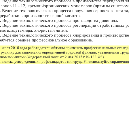
. Ведение технологического процесса в производстве пергидроля э
еонов 11 - 12, кремнийорганических мономеров (прямым синтезом
. Ведение технологического процесса получения сернистого газа за
реработки в производстве серной кислоты.
. Ведение технологического процесса производства дивинила.
. Ведение технологического процесса регенерации отработанных р
метилацетамиды, хлористый литий.
. Ведение технологического процесса хлорирования в производст
ебуется среднее профессиональное образование.
1 июля 2016 года работодатели обязаны применять
профессиональные станд
труднику для выполнения определенной трудовой функции, установлены Труд
авовыми актами (Федеральный закон от 2 мая 2015 г. № 122-ФЗ).
я поиска утвержденных профстандартов минтруда РФ используйте
справочни