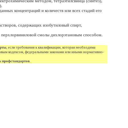
лектрохимическим методом, тетраэтилсвинца (синтез),
).
данных концентраций и количеств или всех стадий его
астворов, содержащих изобутиловый спирт,
ве перхлорвиниловой смолы дихлорэтановым способом.
арты
, если требования к квалификации, которая необходима
овым кодексом, федеральными законами или иными нормативно-
к профстандартов
.