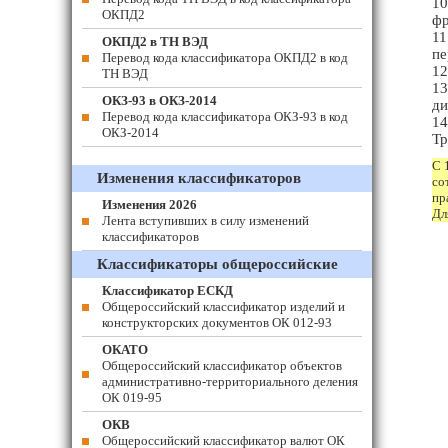
10
ОКПД2
фр
11
ОКПД2 в ТН ВЭД
пе
Перевод кода классификатора ОКПД2 в код
12
ТН ВЭД
13
ОКЗ-93 в ОКЗ-2014
ди
Перевод кода классификатора ОКЗ-93 в код
14
ОКЗ-2014
Тр
С 
Изменения классификаторов
со
пр
Изменения 2026
Дл
Лента вступивших в силу изменений
классификаторов
Классификаторы общероссийские
Классификатор ЕСКД
Общероссийский классификатор изделий и
конструкторских документов ОК 012-93
ОКАТО
Общероссийский классификатор объектов
административно-территориального деления
ОК 019-95
ОКВ
Общероссийский классификатор валют ОК