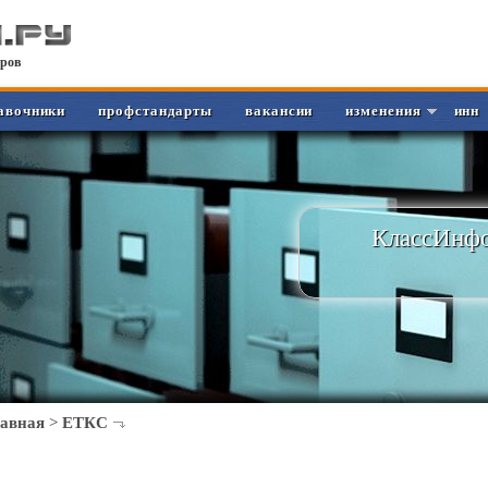
ров
авочники
профстандарты
вакансии
изменения
инн
КлассИнфо
лавная
>
ЕТКС