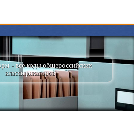
рм - все коды общероссийских
классификаторов