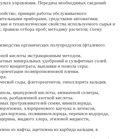
пульта управления. Передача необходимых сведений
ройство, принцип работы обслуживаемого
рительными приборами, средствами автоматики;
кие и технологические свойства используемого сырья и
; правила отбора проб; методику расчетов; схему
оизводства органических полупродуктов (фталевого
орной кислоты экстракционным методом,
атных минеральных удобрений и сульфитных солей.
ного концентрата, выплавки и помола серы.
 ориентации полипропиленовой пленки.
ора.
ческой соды, флотореагентов, гипохлорита кальция,
анола, циануровой кислоты, аммиачной селитры,
ола, разбавленной азотной кислоты.
нных протравливателей семян, винилхлорида,
орэтилена, хлорпренового каучука и латексов,
 дихлорэтана, поливинилхлорида, перекиси водорода,
ицерина, жидкого хлора, этиловой жидкости,
лена из нафты, ацетилена из карбида кальция, в