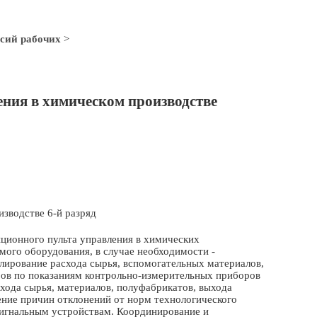
сий рабочих
>
ния в химическом производстве
изводстве 6-й разряд
нционного пульта управления в химических
ого оборудования, в случае необходимости -
улирование расхода сырья, вспомогательных материалов,
ров по показаниям контрольно-измерительных приборов
схода сырья, материалов, полуфабрикатов, выхода
ение причин отклонений от норм технологического
сигнальным устройствам. Координирование и