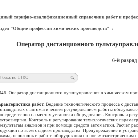
диный тарифно-квалификационный справочник работ и профес
здел "Общие профессии химических производств"
Оператор дистанционного пультауправле
6-й разряд
346. Оператор дистанционного пультауправления в химическом про
рактеристика работ.
Ведение технологического процесса с диста
оизводствах с автоматическим регулированием работы обслуживаем
посредственно на местах установки оборудования. Контроль и рег
ектроэнергии. Контроль и регулирование технологических парамет
результатам анализов и при помощи средств автоматики. Расчет ра
одукции по всем стадиям производства. Предупреждение и устран
жима, неполадок в работе оборудования по пневмоэлектрическим 