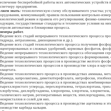
еспечение бесперебойной работы всех автоматических устройств 
спетчеру предприятия.
лжен знать:
технологическую схему обслуживаемого участка; уст
орудования, коммуникаций; правила пользования контрольно-изме
хнологический режим и правила его регулирования; физико-химичес
одукции, государственные стандарты и технические условия на них
нтроля автоматики и блокировки процесса.
римеры работ
.
 Ведение всех стадий непрерывного технологического процесса пр
гидрида, антрахинона, диизоцианатов и др.).
 Ведение всех стадий технологического процесса получения фосф
нцентрированных и сложных удобрений, кормовых фосфатов, фосф
 Ведение непрерывного технологического процесса обогащения сер
 Ведение непрерывного технологического процесса формирования,
 Ведение технологических процессов в производстве желтого фосф
 Ведение технологических процессов в производстве хлора и каусти
илацетата.
 Ведение технологического процесса в производствах аммиака, мет
рбамида, капролактама, диметилтерефталата, нитрофоски, этилбенз
 Ведение технологического процесса в производствах комбинирова
тыреххлористого углерода, перехлорэтилена, тетрахлорэтана, трихл
хлорбутена, дихлорбутадиена, хлоропрена, хлорэтила, хлорметила,
таллического натрия, регенеративных веществ, эпихлоргидрина, гл
нокристаллов и солей для них.
 Ведение технологического процесса в производстве ацетилена и эти
оизводстве карбида кальция.