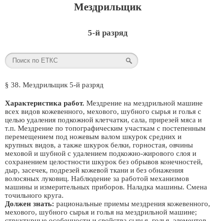
Мездрильщик
5-й разряд
§ 38. Мездрильщик 5-й разряд
Характеристика работ.
Мездрение на мездрильной машине
всех видов кожевенного, мехового, шубного сырья и голья с
целью удаления подкожной клетчатки, сала, прирезей мяса и
т.п. Мездрение по топографическим участкам с постепенным
перемещением под ножевым валом шкурок средних и
крупных видов, а также шкурок белки, горностая, овчины
меховой и шубной с удалением подкожно-жирового слоя и
сохранением целостности шкурок без обрывов конечностей,
дыр, засечек, подрезей кожевой ткани и без обнажения
волосяных луковиц. Наблюдение за работой механизмов
машины и измерительных приборов. Наладка машины. Смена
точильного круга.
Должен знать:
рациональные приемы мездрения кожевенного,
мехового, шубного сырья и голья на мездрильной машине;
структурные особенности и свойства сырья, голья, элементов