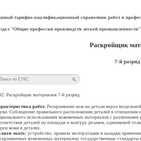
диный тарифно-квалификационный справочник работ и профес
здел "Общие профессии производств легкой промышленности"
Раскройщик мат
7-й разряд
82. Раскройщик материалов 7-й разряд
рактеристика работ.
Раскраивание кож на детали верха модельной
уви. Соблюдение правильного расположения деталей в отношении н
ционального использования кожевенных материалов с различными в
ответствия деталей по площади и контуру резаков, одинаковой тол
реи кожи в деталях.
лжен знать:
устройство, правила эксплуатации и наладки применяе
скраиваемых кожевенных материалов; государственные стандарты 