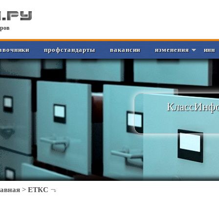
ров
авочники
профстандарты
вакансии
изменения
инн
КлассИнфо
лавная
>
ЕТКС