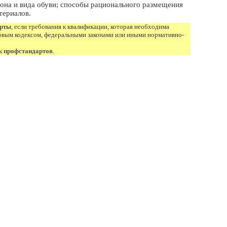
сона и вида обуви; способы рационального размещения
териалов.
арты
, если требования к квалификации, которая необходима
овым кодексом, федеральными законами или иными нормативно-
к профстандартов
.