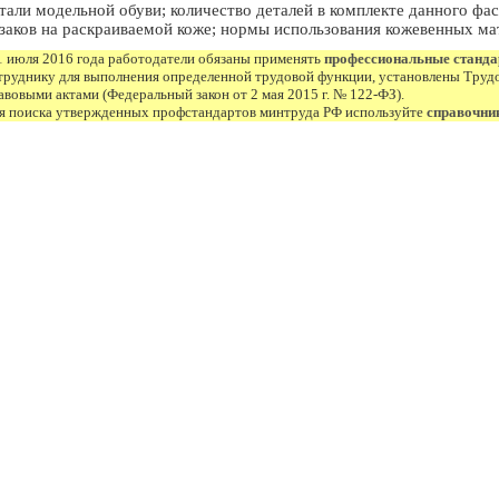
тали модельной обуви; количество деталей в комплекте данного фа
заков на раскраиваемой коже; нормы использования кожевенных ма
1 июля 2016 года работодатели обязаны применять
профессиональные станд
труднику для выполнения определенной трудовой функции, установлены Труд
авовыми актами (Федеральный закон от 2 мая 2015 г. № 122-ФЗ).
я поиска утвержденных профстандартов минтруда РФ используйте
справочни