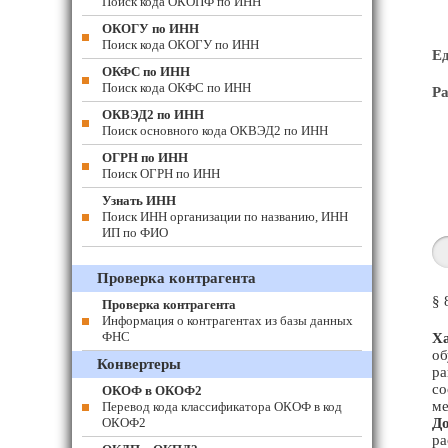
Поиск кода ОКОПФ по ИНН
ОКОГУ по ИНН
Поиск кода ОКОГУ по ИНН
Е
ОКФС по ИНН
Поиск кода ОКФС по ИНН
Ра
ОКВЭД2 по ИНН
Поиск основного кода ОКВЭД2 по ИНН
ОГРН по ИНН
Поиск ОГРН по ИНН
Узнать ИНН
Поиск ИНН организации по названию, ИНН
ИП по ФИО
Проверка контрагента
§ 
Проверка контрагента
Информация о контрагентах из базы данных
ФНС
Ха
об
Конвертеры
ра
со
ОКОФ в ОКОФ2
ме
Перевод кода классификатора ОКОФ в код
ОКОФ2
До
ра