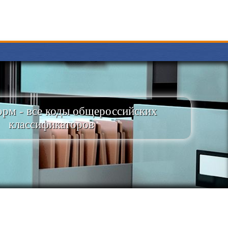
рм - все коды общероссийских
классификаторов