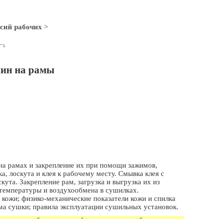
сий рабочих
>
чин на рамы
на рамах и закрепление их при помощи зажимов,
ка, лоскута и клея к рабочему месту. Смывка клея с
кута. Закрепление рам, загрузка и выгрузка их из
е температуры и воздухообмена в сушилках.
 кожи; физико-механические показатели кожи и спилка
има сушки; правила эксплуатации сушильных установок.