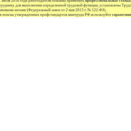
1 июля 2016 года работодатели обязаны применять
профессиональные станд
труднику для выполнения определенной трудовой функции, установлены Труд
авовыми актами (Федеральный закон от 2 мая 2015 г. № 122-ФЗ).
я поиска утвержденных профстандартов минтруда РФ используйте
справочни