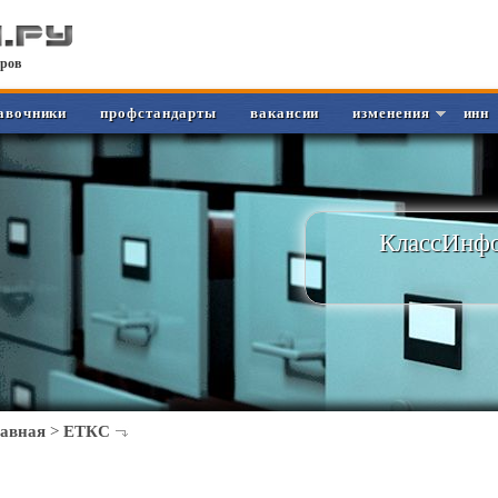
ров
авочники
профстандарты
вакансии
изменения
инн
КлассИнфо
лавная
>
ЕТКС