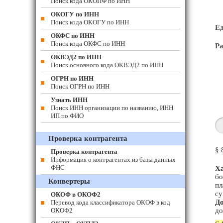
Поиск кода ОКОПФ по ИНН
ОКОГУ по ИНН
Поиск кода ОКОГУ по ИНН
Е
ОКФС по ИНН
Поиск кода ОКФС по ИНН
Ра
ОКВЭД2 по ИНН
Поиск основного кода ОКВЭД2 по ИНН
ОГРН по ИНН
Поиск ОГРН по ИНН
Узнать ИНН
Поиск ИНН организации по названию, ИНН
ИП по ФИО
Проверка контрагента
§ 
Проверка контрагента
Информация о контрагентах из базы данных
ФНС
Ха
бо
Конвертеры
пл
су
ОКОФ в ОКОФ2
До
Перевод кода классификатора ОКОФ в код
ОКОФ2
до