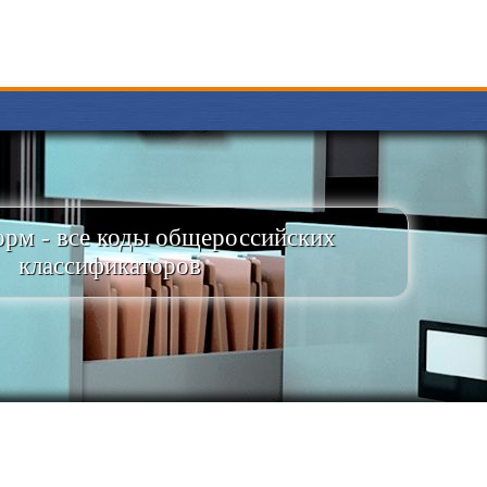
рм - все коды общероссийских
классификаторов