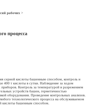
сий рабочих
>
го процесса
ия серной кислоты башенным способом, контроль и
е 400 т кислоты в сутки. Наблюдение за ходом
 приборов. Контроль за температурой и разрежением
ительных устройств башен, герметичностью
вкой оборудования. Проведение контрольных анализов.
 любого технологического процесса на обслуживаемом
ой кислоты башенным способом.