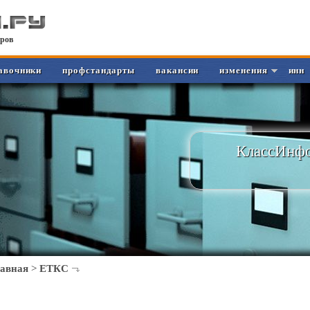
ров
авочники
профстандарты
вакансии
изменения
инн
КлассИнфо
лавная
>
ЕТКС