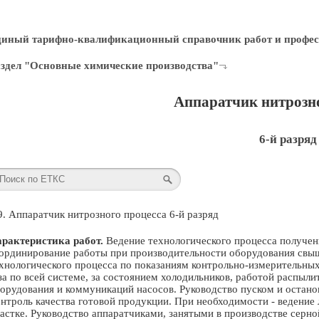
диный тарифно-квалификационный справочник работ и профес
здел "Основные химические производства"
Аппаратчик нитрозно
6-й разряд
9. Аппаратчик нитрозного процесса 6-й разряд
рактеристика работ.
Ведение технологического процесса получен
ординирование работы при производительности оборудования свыш
хнологического процесса по показаниям контрольно-измерительных
за по всей системе, за состоянием холодильников, работой распыл
орудования и коммуникаций насосов. Руководство пуском и остано
нтроль качества готовой продукции. При необходимости - ведение
астке. Руководство аппаратчиками, занятыми в производстве серн