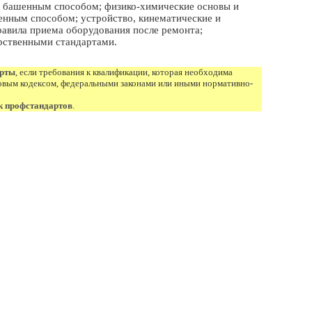
ы башенным способом; физико-химические основы и
енным способом; устройство, кинематические и
равила приема оборудования после ремонта;
арственными стандартами.
арты
, если требования к квалификации, которая необходима
овым кодексом, федеральными законами или иными нормативно-
к профстандартов
.