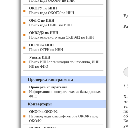
Поиск кода ОКОПФ по ИНН
ОКОГУ по ИНН
Поиск кода ОКОГУ по ИНН
Е
ОКФС по ИНН
Поиск кода ОКФС по ИНН
Ра
ОКВЭД2 по ИНН
Поиск основного кода ОКВЭД2 по ИНН
ОГРН по ИНН
Поиск ОГРН по ИНН
Узнать ИНН
Поиск ИНН организации по названию, ИНН
ИП по ФИО
Проверка контрагента
§ 
Проверка контрагента
Информация о контрагентах из базы данных
ФНС
Ха
ко
Конвертеры
те
га
ОКОФ в ОКОФ2
об
Перевод кода классификатора ОКОФ в код
ОКОФ2
Ко
уч