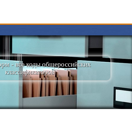
рм - все коды общероссийских
классификаторов