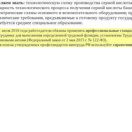
лжен знать:
технологическую схему производства серной кислот
щность технологического процесса получения серной кислоты баш
ектрические схемы основного и вспомогательного оборудования; п
хнические требования, предъявляемые к готовому продукту госуд
ебуется среднее специальное образование.
1 июля 2016 года работодатели обязаны применять
профессиональные станд
труднику для выполнения определенной трудовой функции, установлены Труд
авовыми актами (Федеральный закон от 2 мая 2015 г. № 122-ФЗ).
я поиска утвержденных профстандартов минтруда РФ используйте
справочни