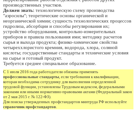
производственных участков.
Должен знать:
технологическую схему производства
"аэросилы"; теоретические основы органической и
неорганической химии; сущность технологических процессов
гидролиза, абсорбции и способы регулирования их;
устройство оборудования, контрольно-измерительных
приборов и правила пользования ими; методику расчетов
сырья и выхода продукта; физико-химические свойства
четыреххлористого кремния, водорода, хлора, соляной
кислоты; государственные стандарты и технические условия
на сырье и готовый продукт.
Требуется среднее специальное образование.
С 1 июля 2016 года работодатели обязаны применять
профессиональные стандарты
, если требования к квалификации,
которая необходима сотруднику для выполнения определенной
трудовой функции, установлены Трудовым кодексом, федеральными
законами или иными нормативно-правовыми актами (Федеральный закон
от 2 мая 2015 г. № 122-ФЗ).
Для поиска утвержденных профстандартов минтруда РФ используйте
справочник профстандартов
.